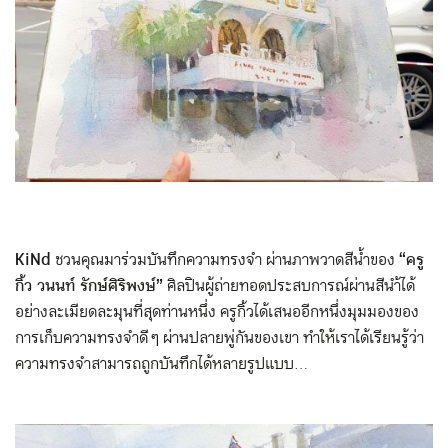
KiNd
ชวนคุณมาร่วมบันทึกความทรงจำ ผ่านภาพวาดสีน้ำของ
“ครู
กิ้ว วนนท์ รักษ์ศิริพงษ์”
ศิลปินผู้ถ่ายทอดประสบการณ์ผ่านสีนำ้ได้
อย่างละเมียดละมุนที่สุดท่านหนึ่ง ครูกิ้วได้เสนออีกหนึ่งมุมมองของ
การเก็บความทรงจำดี ๆ ผ่านปลายพู่กันของเขา ทำให้เราได้เรียนรู้ว่า
ความทรงจำสามารถถูกบันทึกได้หลายรูปแบบ…