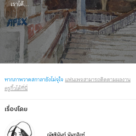
เราได้…
หากภาพวาดสกาลายังไม่จุใจ
แฟนเพจสามารถติดตามผลงาน
ครูกิ้วได้ที่นี่
เรื่องโดย
ณัฐฐินันท์ นันทสิงห์