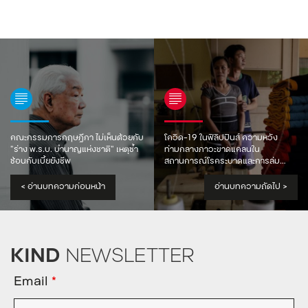
คณะกรรมการกฤษฎีกา ไม่เห็นด้วยกับ
โควิด-19 ในฟิลิปปินส์ ความหวัง
“ร่าง พ.ร.บ. บำนาญแห่งชาติ” เหตุซ้ำ
ท่ามกลางภาวะขาดแคลนใน
ซ้อนกับเบี้ยยังชีพ
สถานการณ์โรคระบาดและการล่ม
สลายของเศรษฐกิจ
<
อ่านบทความก่อนหน้า
อ่านบทความถัดไป
>
KIND
NEWSLETTER
Email
*