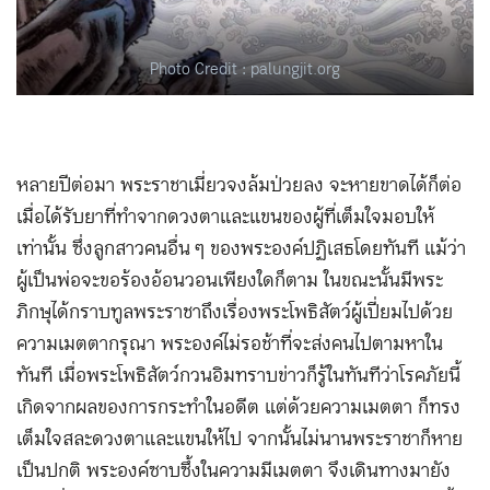
Photo Credit : palungjit.org
หลายปีต่อมา พระราชาเมี่ยวจงล้มป่วยลง จะหายขาดได้ก็ต่อ
เมื่อได้รับยาที่ทำจากดวงตาและแขนของผู้ที่เต็มใจมอบให้
เท่านั้น ซึ่งลูกสาวคนอื่น ๆ ของพระองค์ปฏิเสธโดยทันที แม้ว่า
ผู้เป็นพ่อจะขอร้องอ้อนวอนเพียงใดก็ตาม ในขณะนั้นมีพระ
ภิกษุได้กราบทูลพระราชาถึงเรื่องพระโพธิสัตว์ผู้เปี่ยมไปด้วย
ความเมตตากรุณา พระองค์ไม่รอช้าที่จะส่งคนไปตามหาใน
ทันที เมื่อพระโพธิสัตว์กวนอิมทราบข่าวก็รู้ในทันทีว่าโรคภัยนี้
เกิดจากผลของการกระทำในอดีต แต่ด้วยความเมตตา ก็ทรง
เต็มใจสละดวงตาและแขนให้ไป จากนั้นไม่นานพระราชาก็หาย
เป็นปกติ พระองค์ซาบซึ้งในความมีเมตตา จึงเดินทางมายัง