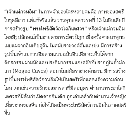
“เจ้าแม่กวนอิม”
ในภาพจำของใครหลายคนคือ ภาพของสตรี
ในชุดสีขาว แต่แท้จริงแล้ว ราวพุทธศตวรรษที่ 13 ในอินเดียมี
การสร้างรูป
“พระโพธิสัตว์อวโลกิเตศวร”
หรือเจ้าแม่กวนอิม
โดยมีรูปลักษณ์เป็นชายตามพระไตรปิฎก เมื่อครั้งศาสนาพุทธ
เผยแผ่จากอินเดียสู่จีน ในสมัยราชวงศ์ฮั่นและซ่ง มีการสร้าง
รูปปั้นเจ้าแม่กวนอิมตามแบบฉบับอินเดีย จะเห็นได้จาก
จิตรกรรมฝาผนังและประติมากรรมแกะสลักที่ปรากฏในถ้ำม่อ
เกา (Mogao Caves) ต่อมาในสมัยราชวงศ์หยวน มีการสร้าง
รูปปั้นพระโพธิสัตว์กวนอิมให้เป็นสตรีเพื่อแสดงถึงความอ่อน
โยน เฉกเช่นความรักของมารดาที่มีต่อบุตร ตำนานพระอวโลกิ
เตศวรที่มีต้นกำเนิดจากอินเดีย ถูกเล่าเคล้ากับตำนานเจ้าหญิง
เมี่ยวซ่านของจีน ก่อให้เกิดเป็นพระโพธิสัตว์กวนอิมในภาคสตรี
ขึ้น