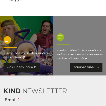
ชวนสำรวจเมืองกับ #บางกอกวิทยา
เปิดกรุ 5 ตัวละคร LGBTQ+ ในตำนาน
และไขความหมายของความหลากหลาย
ที่คุณอาจไม่เคยรู้!
ทางชีวภาพในชุมชนเมือง
<
อ่านบทความก่อนหน้า
อ่านบทความถัดไป
>
KIND
NEWSLETTER
Email
*