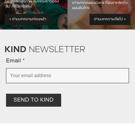
อิตาลีและอิสรภาพ กับเรื่องราวของ
เก่าแก่จากแดนมังกร ที่ฝังรากลึกทั่ว
‘ส้ม’ ที่คนปาใส่กัน!
แผ่นดินไทย
<
อ่านบทความก่อนหน้า
อ่านบทความถัดไป
>
KIND
NEWSLETTER
Email
*