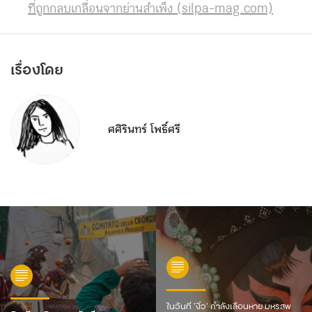
ที่ถูกกลบเกลื่อนจากย่านสำเพ็ง (silpa-mag.com)
เรื่องโดย
ศศิรินทร์ โพธิ์ศรี
ในวันที่ ‘งิ้ว’ กำลังเลือนหาย มหรสพ