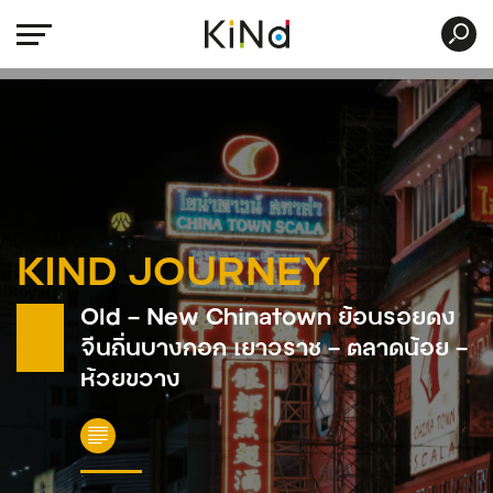
KIND JOURNEY
Old – New Chinatown ย้อนรอยดง
จีนถิ่นบางกอก เยาวราช – ตลาดน้อย –
ห้วยขวาง