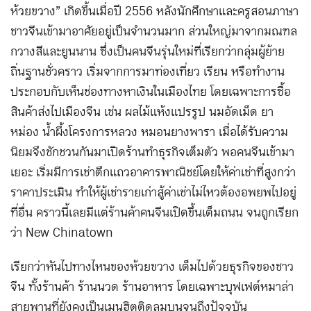
ห้วยขวาง” เกิดขึ้นเมื่อปี 2556 หลังนักศึกษาและครูสอนภาษา
ชาวจีนเข้ามาอาศัยอยู่เป็นจำนวนมาก ส่วนใหญ่มาจากมณฑล
กวางสีและยูนนาน ซึ่งเป็นคนจีนรุ่นใหม่ที่เรียกว่ากลุ่มผู้ย้าย
ถิ่นฐานชั่วคราว เริ่มจากการมาท่องเที่ยว เรียน หรือทำงาน
ประกอบกับเห็นช่องทางหาเงินในเมืองไทย โดยเฉพาะการซื้อ
สินค้าส่งไปเมืองจีน เช่น ผลไม้แห้งแปรรูป นมอัดเม็ด ยา
หม่อง น้ำผึ้งโครงการหลวง หมอนยางพารา เมื่อได้รับความ
นิยมจึงชักชวนกันมาเปิดร้านทำธุรกิจเต็มตัว พอคนจีนเข้ามา
เยอะ เริ่มมีการเช่าตึกแถวอาคารพาณิชย์โดยให้ค่าเช่าที่สูงกว่า
ราคาประเมิน ทำให้ผู้เช่ารายเก่าสู้ค่าเช่าไม่ไหวต้องอพยพไปอยู่
ที่อื่น คราวนี้เลยมีแต่ร้านค้าคนจีนเปิดขึ้นเต็มถนน จนถูกเรียก
ว่า New Chinatown
เรียกว่าหันไปทางไหนของห้วยขวาง เต็มไปด้วยธุรกิจของชาว
จีน ทั้งร้านค้า ร้านนวด ร้านอาหาร โดยเฉพาะบุฟเฟต์หมาล่า
สายพานที่ยังคงเป็นเมนูฮิตติดลมบนจนถึงปัจจุบัน