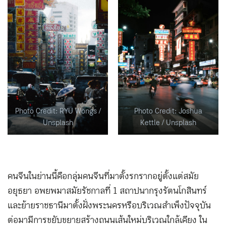
Photo Credit: RYU Wongs /
Photo Credit: Joshua
Unsplash
Kettle / Unsplash
คนจีนในย่านนี้คือกลุ่มคนจีนที่มาตั้งรกรากอยู่ตั้งแต่สมัย
อยุธยา อพยพมาสมัยรัชกาลที่ 1 สถาปนากรุงรัตนโกสินทร์
และย้ายราชธานีมาตั้งฝั่งพระนครหรือบริเวณสำเพ็งปัจจุบัน
ต่อมามีการขยับขยายสร้างถนนเส้นใหม่บริเวณใกล้เคียง ใน