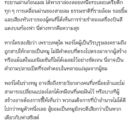
ทะยานผ่านก้อนเมฆ ได้พาเราล่องลอยเหนือทะเลอะเดรียติก
ทุก ๆ การเคลื่อนผ่านของสายลม ธรรมชาติที่รายล้อม รอยยิ้ม
และเสียงหัวเราะของผู้คนที่ได้เห็นการร่ายรำของเครื่องบินสี
แดงบนท้องฟ้า นี่ต่างหากคือความสุข
หากใครสงสัยว่า เพราะเหตุใด พอร์โคผู้เป็นวีรบุรุษสงครามถึง
ถูกสาปให้กลายเป็นหมู ไม่มีคำตอบที่ตรงไปตรงมาจากผู้สร้าง
หรือแม้แต่ในแอนิเมชันก็ไม่ได้เฉลยไว้อย่างชัดเจน นี่อาจเป็น
คำถามปลายเปิดที่รอคำตอบในหลายแง่มุมจากผู้ชม
พอร์โคในร่างหมู อาจสื่อถึงชายวัยกลางคนที่เหนื่อยล้าและไม่
สามารถเปลี่ยนแปลงโลกได้เหมือนที่เคยฝันไว้ หรือบางทีผู้
สร้างอาจต้องการชี้ให้เห็นว่า พวกเผด็จการที่บ้าอำนาจไม่ได้ดี
ไปกว่าหมูตัวหนึ่งเลย สู้ยอมเป็นหมูยังจะดีเสียกว่าเป็นพวก
เดียวกับฟาสซิสต์