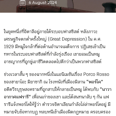
6 August 2024
ในยุคหนึ่งที่อิตาลีอยู่ภายใต้ระบอบฟาสซิสต์ หลังภาวะ
เศรษฐกิจตกต่ำครั้งใหญ่ (Great Depression) ใน ค.ศ.
1929 มีหมูใจกล้าที่ต่อต้านอำนาจเผด็จการ ปฏิเสธเข้าเป็น
ทหารในระบอบฟาสซิสต์ที่กำลังรุ่งเรือง เขายอมเป็นหมู
อาชญากรที่ถูกขู่เอาชีวิตตลอดไปดีกว่าเป็นพวกฟาสซิสต์
ช่วงเวลาสั้น ๆ ของฉากหนึ่งในแอนิเมชันเรื่อง Porco Rosso
ของฮายาโอะ มิยาซากิ ณ โรงหนังที่เมืองมิลาน
“พอร์โค”
อดีตวีรบุรุษสงครามที่ถูกสาปให้กลายเป็นหมู ได้พบกับ
“นาวา
อากาศแฟรารี”
เพื่อนเก่าของเขา และได้สนทนาลับ ๆ กัน แฟ
รารีแจ้งพอร์โคให้รู้ว่า ตำรวจอิตาเลียนกำลังไล่ล่าพอร์โคอยู่ มี
หมายจับข้อหากบฏ หลบหนีเข้าเมืองผิดกฎหมาย ครอบครอง