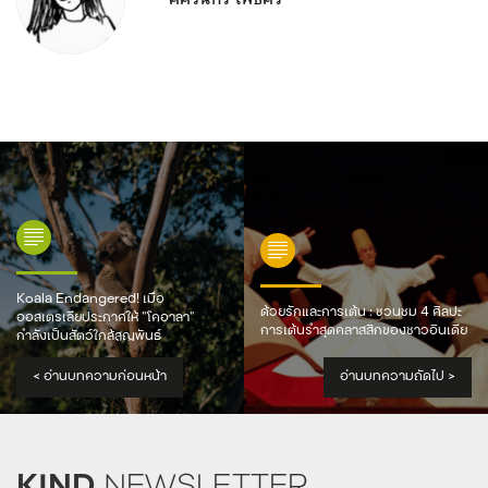
Koala Endangered! เมื่อ
ด้วยรักและการเต้น : ชวนชม 4 ศิลปะ
ออสเตรเลียประกาศให้ “โคอาลา”
การเต้นรำสุดคลาสสิกของชาวอินเดีย
กำลังเป็นสัตว์ใกล้สูญพันธุ์
<
อ่านบทความก่อนหน้า
อ่านบทความถัดไป
>
KIND
NEWSLETTER