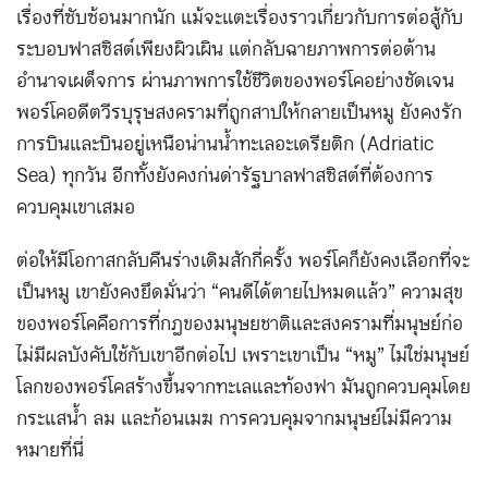
เรื่องที่ซับซ้อนมากนัก แม้จะแตะเรื่องราวเกี่ยวกับการต่อสู้กับ
ระบอบฟาสซิสต์เพียงผิวเผิน แต่กลับฉายภาพการต่อต้าน
อำนาจเผด็จการ ผ่านภาพการใช้ชีวิตของพอร์โคอย่างชัดเจน
พอร์โคอดีตวีรบุรุษสงครามที่ถูกสาปให้กลายเป็นหมู ยังคงรัก
การบินและบินอยู่เหนือน่านน้ำทะเลอะเดรียติก (Adriatic
Sea) ทุกวัน อีกทั้งยังคงก่นด่ารัฐบาลฟาสซิสต์ที่ต้องการ
ควบคุมเขาเสมอ
ต่อให้มีโอกาสกลับคืนร่างเดิมสักกี่ครั้ง พอร์โคก็ยังคงเลือกที่จะ
เป็นหมู เขายังคงยึดมั่นว่า “คนดีได้ตายไปหมดแล้ว” ความสุข
ของพอร์โคคือการที่กฎของมนุษยชาติและสงครามที่มนุษย์ก่อ
ไม่มีผลบังคับใช้กับเขาอีกต่อไป เพราะเขาเป็น “หมู” ไม่ใช่มนุษย์
โลกของพอร์โคสร้างขึ้นจากทะเลและท้องฟ้า มันถูกควบคุมโดย
กระแสน้ำ ลม และก้อนเมฆ การควบคุมจากมนุษย์ไม่มีความ
หมายที่นี่