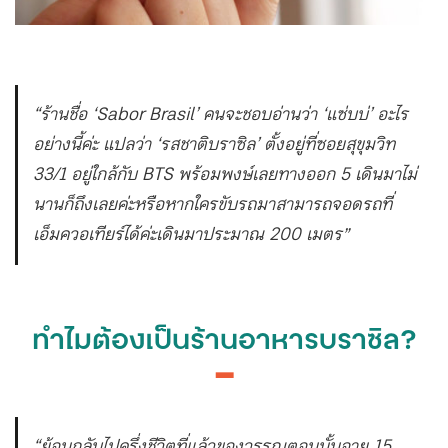
“ร้านชื่อ ‘Sabor Brasil’ คนจะชอบอ่านว่า ‘แซ่บบ่’ อะไร
อย่างนี้ค่ะ แปลว่า ‘รสชาติบราซิล’ ตั้งอยู่ที่ซอยสุขุมวิท
33/1 อยู่ใกล้กับ BTS พร้อมพงษ์เลยทางออก 5 เดินมาไม่
นานก็ถึงเลยค่ะหรือหากใครขับรถมาสามารถจอดรถที่
เอ็มควอเทียร์ได้ค่ะเดินมาประมาณ 200 เมตร”
ทำไมต้องเป็นร้านอาหารบราซิล?
━
“ย้อนกลับไปครึ่งชีวิตที่แล้วของวรรณตอนนั้นอายุ 15