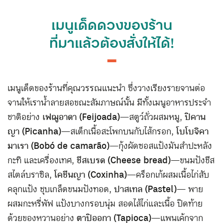
เมนูเด็ดดวงของร้าน
ที่มาแล้วต้องสั่งให้ได้!
━
เมนูเด็ดของร้านที่คุณวรรณแนะนำ ซึ่งวางเรียงรายจานต่อ
จานให้เราน้ำลายสอขณะสัมภาษณ์นั้น มีทั้งเมนูอาหารประจำ
ชาติอย่าง
เฟฌูอาดา (Feijoada)
—สตูว์ถั่วผสมหมู,
ปิคาน
ญา (Picanha)
—สเต็กเนื้อสะโพกบนกับไส้กรอก,
โบโบจิคา
มาเรา (Bobó de camarão)
—กุ้งผัดซอสแป้งมันสำปะหลัง
กะทิ และเครื่องเทศ,
ชีสเบรด (Cheese bread)
—ขนมปังชีส
สไตล์บราซิล,
โคชีนญา (Coxinha)
—คร็อกเก้ผสมเนื้อไก่สับ
คลุกแป้ง ชุบเกล็ดขนมปังทอด,
ปาสเทล (Pastel)
— พาย
ผสมกะหรี่พัฟ แป้งบางกรอบนุ่ม สอดไส้ไก่และเนื้อ ปิดท้าย
ด้วยของหวานอย่าง
ตาปิออกา (Tapioca)
—แพนเค้กจาก