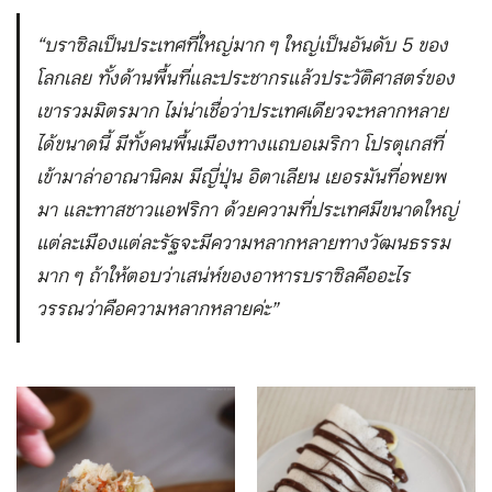
“บราซิลเป็นประเทศที่ใหญ่มาก ๆ ใหญ่เป็นอันดับ 5 ของ
โลกเลย ทั้งด้านพื้นที่และประชากรแล้วประวัติศาสตร์ของ
เขารวมมิตรมาก ไม่น่าเชื่อว่าประเทศเดียวจะหลากหลาย
ได้ขนาดนี้ มีทั้งคนพื้นเมืองทางแถบอเมริกา โปรตุเกสที่
เข้ามาล่าอาณานิคม มีญี่ปุ่น อิตาเลียน เยอรมันที่อพยพ
มา และทาสชาวแอฟริกา ด้วยความที่ประเทศมีขนาดใหญ่
แต่ละเมืองแต่ละรัฐจะมีความหลากหลายทางวัฒนธรรม
มาก ๆ ถ้าให้ตอบว่าเสน่ห์ของอาหารบราซิลคืออะไร
วรรณว่าคือความหลากหลายค่ะ”