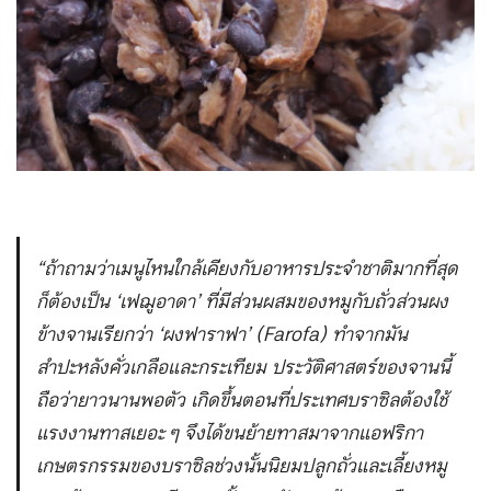
“ถ้าถามว่าเมนูไหนใกล้เคียงกับอาหารประจำชาติมากที่สุด
ก็ต้องเป็น ‘เฟฌูอาดา’ ที่มีส่วนผสมของหมูกับถั่วส่วนผง
ข้างจานเรียกว่า ‘ผงฟาราฟา’ (Farofa) ทำจากมัน
สำปะหลังคั่วเกลือและกระเทียม ประวัติศาสตร์ของจานนี้
ถือว่ายาวนานพอตัว เกิดขึ้นตอนที่ประเทศบราซิลต้องใช้
แรงงานทาสเยอะ ๆ จึงได้ขนย้ายทาสมาจากแอฟริกา
เกษตรกรรมของบราซิลช่วงนั้นนิยมปลูกถั่วและเลี้ยงหมู