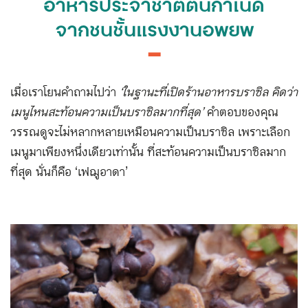
อาหารประจำชาติต้นกำเนิด
จากชนชั้นแรงงานอพยพ
━
เมื่อเราโยนคำถามไปว่า
‘ในฐานะที่เปิดร้านอาหารบราซิล คิดว่า
เมนูไหนสะท้อนความเป็นบราซิลมากที่สุด’
คำตอบของคุณ
วรรณดูจะไม่หลากหลายเหมือนความเป็นบราซิล เพราะเลือก
เมนูมาเพียงหนึ่งเดียวเท่านั้น ที่สะท้อนความเป็นบราซิลมาก
ที่สุด นั่นก็คือ ‘เฟฌูอาดา’