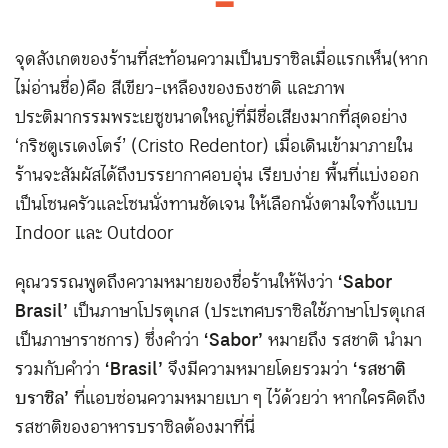
━
จุดสังเกตของร้านที่สะท้อนความเป็นบราซิลเมื่อแรกเห็น(หาก
ไม่อ่านชื่อ)คือ สีเขียว-เหลืองของธงชาติ และภาพ
ประติมากรรมพระเยซูขนาดใหญ่ที่มีชื่อเสียงมากที่สุดอย่าง
‘กริชตูเรเดงโตร์’ (Cristo Redentor) เมื่อเดินเข้ามาภายใน
ร้านจะสัมผัสได้ถึงบรรยากาศอบอุ่น เรียบง่าย พื้นที่แบ่งออก
เป็นโซนครัวและโซนนั่งทานชัดเจน ให้เลือกนั่งตามใจทั้งแบบ
Indoor และ Outdoor
คุณวรรณพูดถึงความหมายของชื่อร้านให้ฟังว่า
‘Sabor
Brasil’
เป็นภาษาโปรตุเกส (ประเทศบราซิลใช้ภาษาโปรตุเกส
เป็นภาษาราชการ) ซึ่งคำว่า
‘Sabor’
หมายถึง รสชาติ นำมา
รวมกับคำว่า
‘Brasil’
จึงมีความหมายโดยรวมว่า
‘รสชาติ
บราซิล’
ที่แอบซ่อนความหมายเบา ๆ ไว้ด้วยว่า หากใครคิดถึง
รสชาติของอาหารบราซิลต้องมาที่นี่