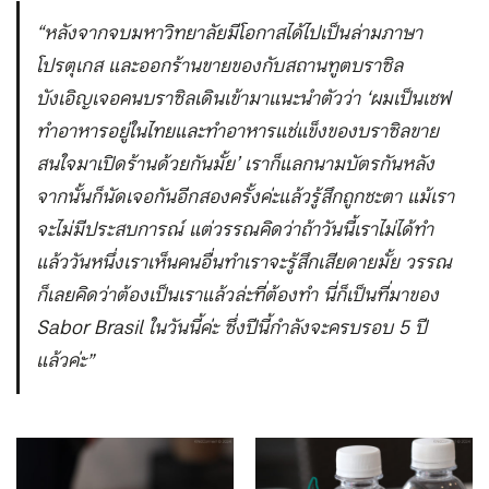
“หลังจากจบมหาวิทยาลัยมีโอกาสได้ไปเป็นล่ามภาษา
โปรตุเกส และออกร้านขายของกับสถานทูตบราซิล
บังเอิญเจอคนบราซิลเดินเข้ามาแนะนำตัวว่า ‘ผมเป็นเชฟ
ทำอาหารอยู่ในไทยและทำอาหารแช่แข็งของบราซิลขาย
สนใจมาเปิดร้านด้วยกันมั้ย’ เราก็แลกนามบัตรกันหลัง
จากนั้นก็นัดเจอกันอีกสองครั้งค่ะแล้วรู้สึกถูกชะตา แม้เรา
จะไม่มีประสบการณ์ แต่วรรณคิดว่าถ้าวันนี้เราไม่ได้ทำ
แล้ววันหนึ่งเราเห็นคนอื่นทำเราจะรู้สึกเสียดายมั้ย วรรณ
ก็เลยคิดว่าต้องเป็นเราแล้วล่ะที่ต้องทำ นี่ก็เป็นที่มาของ
Sabor Brasil ในวันนี้ค่ะ ซึ่งปีนี้กำลังจะครบรอบ 5 ปี
แล้วค่ะ”