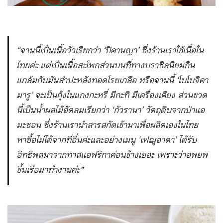
“จานนี้เป็นเนื้อวัวเรียกว่า ‘ปิคานญา’ ซึ่งร้านเราใช้เนื้อใน
ไทยค่ะ แต่เป็นเนื้อสะโพกส่วนบนที่ทางบราซิลนิยมกิน
แกล้มกับมันสำปะหลังทอดโรยเกลือ หรือจานนี้ ‘โบโบจิคา
มารู’ จะเป็นกุ้งในแกงกะหรี่ มีกะทิ มีเครื่องเคียง ส่วนขวด
นี้เป็นน้ำผลไม้อัดลมเรียกว่า ‘กัวรานา’ วัตถุดิบจากป่าแอ
มะซอน ซึ่งร้านเรานำสารสกัดเข้ามาเพื่อผลิตเองในไทย
หาซื้อไม่ได้จากที่อื่นค่ะและอย่างเมนู ‘เฟฌูอาดา’ ได้รับ
อิทธิพลมาจากทาสแอฟริกาค่อนข้างเยอะ เพราะว่าอพยพ
ขึ้นเรือมาทำงานค่ะ”