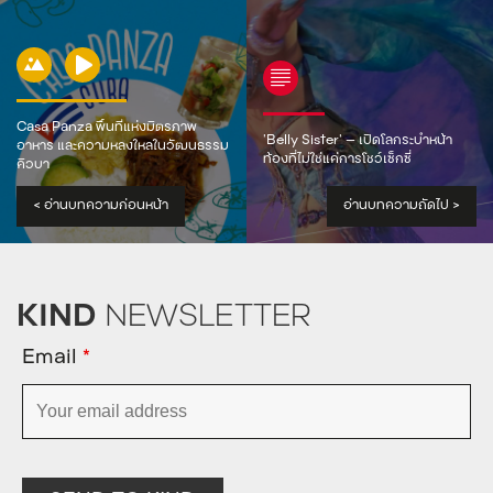
Casa Panza พื้นที่แห่งมิตรภาพ
‘Belly Sister’ — เปิดโลกระบำหน้า
อาหาร และความหลงใหลในวัฒนธรรม
ท้องที่ไม่ใช่แค่การโชว์เซ็กซี่
คิวบา
<
อ่านบทความก่อนหน้า
อ่านบทความถัดไป
>
KIND
NEWSLETTER
Email
*