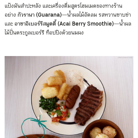
แป้งมันสำปะหลัง และเครื่องดื่มสูตรโฮมเมดของทางร้าน
อย่าง
กัวรานา (Guarana)
—น้ำผลไม้อัดลม รสหวานซาบซ่า
และ
อาซาอิเบอร์รีสมูตตี้ (Acai Berry Smoothie)
—น้ำผล
ไม้ปั่นตระกูลเบอร์รี ท็อปปิงด้วยนมผง