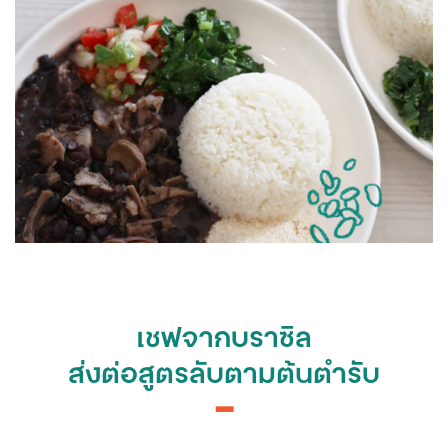
เชฟจากบราซิล
ส่งต่อสูตรลับตามต้นตำรับ
━