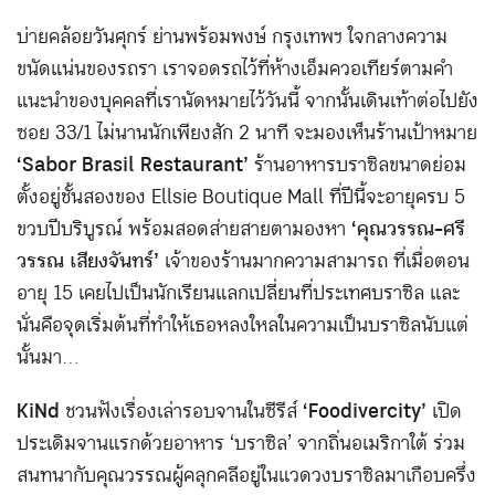
บ่ายคล้อยวันศุกร์ ย่านพร้อมพงษ์ กรุงเทพฯ ใจกลางความ
ขนัดแน่นของรถรา เราจอดรถไว้ที่ห้างเอ็มควอเทียร์ตามคำ
แนะนำของบุคคลที่เรานัดหมายไว้วันนี้ จากนั้นเดินเท้าต่อไปยัง
ซอย 33/1 ไม่นานนักเพียงสัก 2 นาที จะมองเห็นร้านเป้าหมาย
‘Sabor Brasil Restaurant’
ร้านอาหารบราซิลขนาดย่อม
ตั้งอยู่ชั้นสองของ Ellsie Boutique Mall ที่ปีนี้จะอายุครบ 5
ขวบปีบริบูรณ์ พร้อมสอดส่ายสายตามองหา
‘คุณวรรณ-ศรี
วรรณ เสียงจันทร์’
เจ้าของร้านมากความสามารถ ที่เมื่อตอน
อายุ 15 เคยไปเป็นนักเรียนแลกเปลี่ยนที่ประเทศบราซิล และ
นั่นคือจุดเริ่มต้นที่ทำให้เธอหลงใหลในความเป็นบราซิลนับแต่
นั้นมา…
KiNd
ชวนฟังเรื่องเล่ารอบจานในซีรีส์
‘Foodivercity’
เปิด
ประเดิมจานแรกด้วยอาหาร ‘บราซิล’ จากถิ่นอเมริกาใต้ ร่วม
สนทนากับคุณวรรณผู้คลุกคลีอยู่ในแวดวงบราซิลมาเกือบครึ่ง