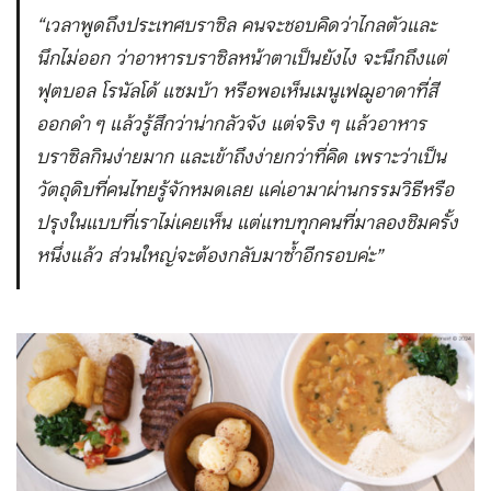
“เวลาพูดถึงประเทศบราซิล คนจะชอบคิดว่าไกลตัวและ
นึกไม่ออก ว่าอาหารบราซิลหน้าตาเป็นยังไง จะนึกถึงแต่
ฟุตบอล โรนัลโด้ แซมบ้า หรือพอเห็นเมนูเฟฌูอาดาที่สี
ออกดำ ๆ แล้วรู้สึกว่าน่ากลัวจัง แต่จริง ๆ แล้วอาหาร
บราซิลกินง่ายมาก และเข้าถึงง่ายกว่าที่คิด เพราะว่าเป็น
วัตถุดิบที่คนไทยรู้จักหมดเลย แค่เอามาผ่านกรรมวิธีหรือ
ปรุงในแบบที่เราไม่เคยเห็น แต่แทบทุกคนที่มาลองชิมครั้ง
หนึ่งแล้ว ส่วนใหญ่จะต้องกลับมาซ้ำอีกรอบค่ะ”