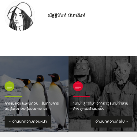
ณัฐฐินันท์ นันทสิงห์
การเมืองและเพนกวิน: เส้นทางการ
“เคมี” สู่ “คีโม” จากอาวุธเคมีทำลาย
ต่อสู้เพื่อกอบกู้แอนตาร์กติกา
ล้าง สู่คีโมต้านมะเร็ง
<
อ่านบทความก่อนหน้า
อ่านบทความถัดไป
>