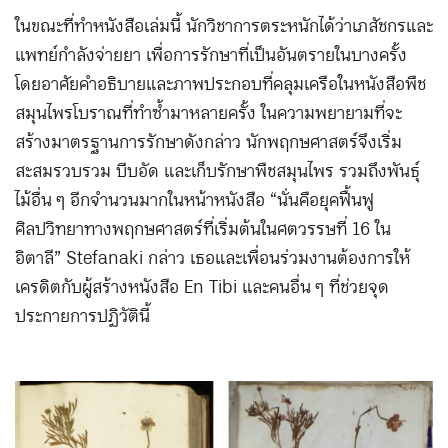
ในขณะที่ทำหนังสือเล่มนี้ นักวิชาการตระหนักได้ว่าเภสัชกรและ
แพทย์กำลังจ่ายยา เพื่อการรักษาที่เป็นอันตรายในบางครั้ง
โดยอาศัยคำอธิบายและภาพประกอบที่คลุมเครือในหนังสือพืช
สมุนไพรโบราณที่ทำซ้ำมาหลายครั้ง ในความพยายามที่จะ
สร้างมาตรฐานการรักษาดังกล่าว นักพฤกษศาสตร์จึงเริ่ม
สะสมรวบรวม บีบอัด และเก็บรักษาพืชสมุนไพร รวมถึงพันธุ์
ไม้อื่น ๆ อีกจำนวนมากในหน้าหนังสือ “นั่นคือยุคฟื้นฟู
ศิลปวิทยาทางพฤกษศาสตร์ที่เริ่มต้นในศตวรรษที่ 16 ใน
อิตาลี” Stefanaki กล่าว เธอและเพื่อนร่วมงานต้องการให้
เครดิตกับผู้สร้างหนังสือ En Tibi และคนอื่น ๆ ที่ช่วยจุด
ประกายการปฏิวัตินี้