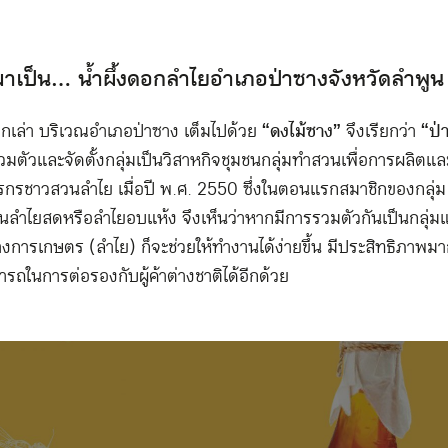
มาเป็น… น้ำผึ้งดอกลำไยอำเภอป่าซางจังหวัดลำพูน
เล่า บริเวณอำเภอป่าซาง เต็มไปด้วย
“ดงไม้ซาง”
จึงเรียกว่า
“ป่
วมตัวและจัดตั้งกลุ่มเป็นวิสาหกิจชุมชนกลุ่มทำสวนเพื่อการผลิต
รกรชาวสวนลำไย เมื่อปี พ.ศ. 2550 ซึ่งในตอนแรกสมาชิกของกลุ่ม 
ป็นลำไยสดหรือลำไยอบแห้ง จึงเห็นว่าหากมีการรวมตัวกันเป็นกลุ่ม
การเกษตร (ลำไย) ก็จะช่วยให้ทำงานได้ง่ายขึ้น มีประสิทธิภาพมากขึ
ถในการต่อรองกับผู้ค้าต่างชาติได้อีกด้วย