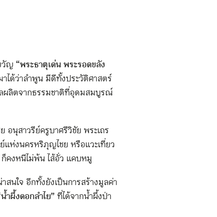
ขวัญ
“พระธาตุเด่น พระรอดขลัง
ได้ว่าลำพูน มีดีทั้งประวัติศาสตร์
ึงผลผลิตจากธรรมชาติที่อุดมสมบูรณ์
ย อนุสาวรีย์ครูบาศรีวิชัย พระเถร
ิย์แห่งนครหริภุญไชย หรือแวะเที่ยว
็คงหนีไม่พ้น ไส้อั่ว แคบหมู
สนใจ อีกทั้งยังเป็นการสร้างมูลค่า
“
น้ำผึ้งดอกลำไย
”
ที่ได้จากน้ำผึ้งป่า