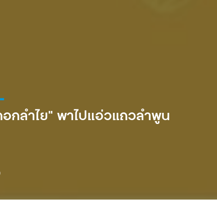
L
้งดอกลำไย” พาไปแอ่วแถวลำพูน
0