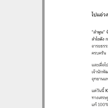
ไปแอ่ว
“
ลำพูน
” 
ลำไยดัง 
อารยธรรมท
ครบครัน
และเมื่อไ
เจ้านักพั
อุทยานแห่
แต่วันนี้
K
ทางเศรษฐก
แท้ 100