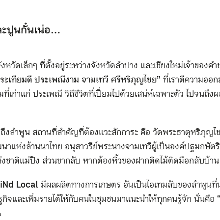
ละปูนกั๋นเน่อ…
จังหวัดเล็กๆ ที่ตั้งอยู่ระหว่างจังหวัดลำปาง และเชียงใหม่เจ้าของคำ
กระเทียมดี ประเพณีงาม จามเทวี ศรีหริภุญไชย”
ที่เราตีความออกมา
ี่เก่าแก่ ประเพณี วิถีชีวิตที่เปี่ยมไปด้วยเสน่ห์เฉพาะตัว ไปจนถ
ปถึงลำพูน สถานที่สำคัญที่ต้องแวะสักการะ คือ วัดพระธาตุหริภุญไช
ฒนาแห่งล้านนาไทย อนุสาวรีย์พระนางจามเทวี ผู้เป็นองค์ปฐมกษัตร
งชาติแม่ปิง ส่วนขากลับ หากต้องหิ้วของฝากติดไม้ติดมือกลับบ้าน ก
iNd Local
มีผลผลิตทางการเกษตร อันเป็นไอเทมลับของลำพูนที่น่า
ิจและเพิ่มรายได้ให้กับคนในชุมชนมาแนะนำให้ทุกคนรู้จัก นั่นคือ
%