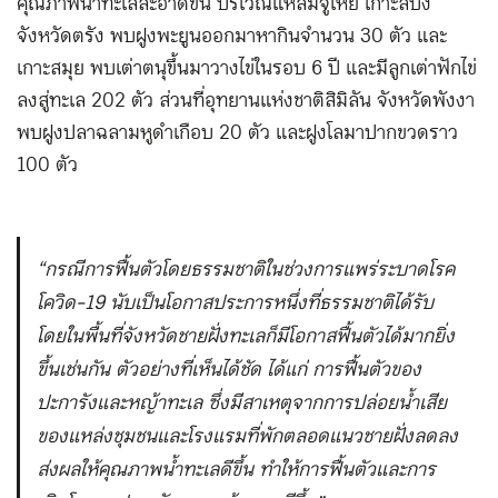
คุณภาพน้ำทะเลสะอาดขึ้น บริเวณแหลมจูโหย เกาะลิบง
จังหวัดตรัง พบฝูงพะยูนออกมาหากินจำนวน 30 ตัว และ
เกาะสมุย พบเต่าตนุขึ้นมาวางไข่ในรอบ 6 ปี และมีลูกเต่าฟักไข่
ลงสู่ทะเล 202 ตัว ส่วนที่อุทยานแห่งชาติสิมิลัน จังหวัดพังงา
พบฝูงปลาฉลามหูดำเกือบ 20 ตัว และฝูงโลมาปากขวดราว
100 ตัว
“กรณีการฟื้นตัวโดยธรรมชาติในช่วงการแพร่ระบาดโรค
โควิด-19 นับเป็นโอกาสประการหนึ่งที่ธรรมชาติได้รับ
โดยในพื้นที่จังหวัดชายฝั่งทะเลก็มีโอกาสฟื้นตัวได้มากยิ่ง
ขึ้นเช่นกัน ตัวอย่างที่เห็นได้ชัด ได้แก่ การฟื้นตัวของ
ปะการังและหญ้าทะเล ซึ่งมีสาเหตุจากการปล่อยน้ำเสีย
ของแหล่งชุมชนและโรงแรมที่พักตลอดแนวชายฝั่งลดลง
ส่งผลให้คุณภาพน้ำทะเลดีขึ้น ทำให้การฟื้นตัวและการ