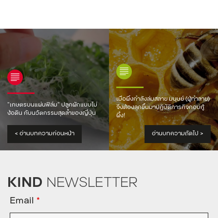
เมื่อผึ้งกำลังล่มสลาย มนุษย์ (ผู้ทำลาย)
“เกษตรบนแผ่นฟิล์ม” ปลูกผักแบบไม่
จึงต้องลุกขึ้นมาปฏิบัติภารกิจกอบกู้
ง้อดิน กับนวัตกรรมสุดล้ำของญี่ปุ่น
ผึ้ง!
<
อ่านบทความก่อนหน้า
อ่านบทความถัดไป
>
KIND
NEWSLETTER
Email
*