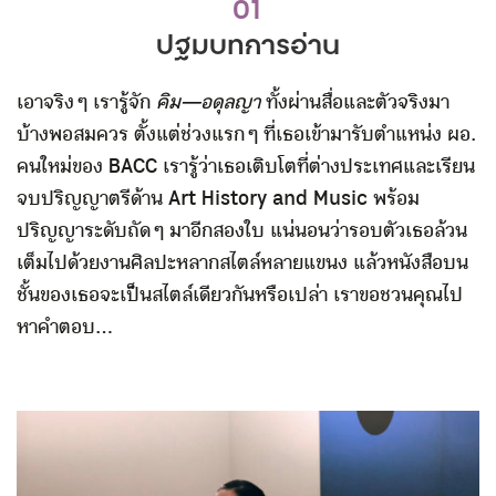
01
ปฐมบทการอ่าน
เอาจริง ๆ เรารู้จัก
คิม—อดุลญา
ทั้งผ่านสื่อและตัวจริงมา
บ้างพอสมควร ตั้งแต่ช่วงแรก ๆ ที่เธอเข้ามารับตำแหน่ง ผอ.
คนใหม่ของ BACC เรารู้ว่าเธอเติบโตที่ต่างประเทศและเรียน
จบปริญญาตรีด้าน Art History and Music พร้อม
ปริญญาระดับถัด ๆ มาอีกสองใบ แน่นอนว่ารอบตัวเธอล้วน
เต็มไปด้วยงานศิลปะหลากสไตล์หลายแขนง แล้วหนังสือบน
ชั้นของเธอจะเป็นสไตล์เดียวกันหรือเปล่า เราขอชวนคุณไป
หาคำตอบ…