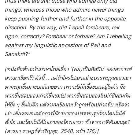
thus there are still those who admire only old
things, whereas those who admire newer things
keep pushing further and further in the opposite
direction. By the way, did I spell forebears, rak
ngao, correctly? Forebear or forbare? Am I rebelling
against my linguistic ancestors of Pali and
Sanskrit?”
[หนังสือต้นฉบับภาษาไทยเรื่อง ‘(ผม)เป็นศิลปิน’ ของอาจารย์
อารยาเขียนไว้ ดังนี้ …แต่ถ้าใครไปเอาอย่างบรรพบุรุษของเขา
มาจะลุกขึ้นมาขบถก็เลยยาก เพราะไม่มีเชื้อขบถอยู่ในตัว จึง
พวกชื่นชอบของเก่าก็ชื่นชมไป พวกชื่นชอบของใหม่ก็ชื่นชมกัน
ให้ยิ่ง ๆ ขึ้นไปอีก แต่ว่าผมเขียนเหง้าถูกหรือเปล่าครับ หรือว่า
เง่า เดี๋ยวจะขบถต่อการใช้ภาษาของบรรพบุรุษไทยโดยไม่ได้
ตั้งใจ และโดยไม่ได้ไปเอาของใครเขามา ทั้งจากบาลีสันสกฤต?
(อารยา ราษฎร์จำเริญสุข, 2548, หน้า 176)]