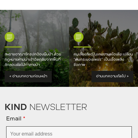
สหราชอาณาจักรปกป้องผืนป่า ด้วย
คนเลี้ยงสัตว์ในเคนยาผุดไอเดีย เปลี่ยน
กฎหมายห้ามนำเข้าวัตถุดิบจากพื้นที่
“ต้นกระบองเพชร” เป็นเชื้อเพลิง
ลักลอบตัดไม้ทำลายป่า
ชีวภาพ
<
อ่านบทความก่อนหน้า
อ่านบทความถัดไป
>
KIND
NEWSLETTER
Email
*