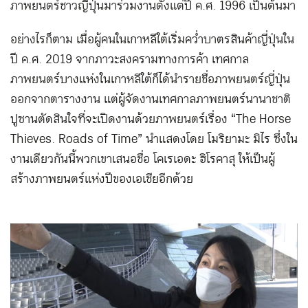
ภาพยนตร์ชาวญี่ปุ่นมาร่วมงานตั้งแต่ปี ค.ศ. 1996 เป็นต้นมา
อย่างไรก็ตาม เมื่อผู้คนในเกาหลีใต้เริ่มคว่ำบาตรสินค้าญี่ปุ่นใน
ปี ค.ศ. 2019 จากภาวะสงครามทางการค้า เทศกาล
ภาพยนตร์บางแห่งในเกาหลีใต้ก็ได้นำรายชื่อภาพยนตร์ญี่ปุ่น
ออกจากตารางงาน แต่ผู้จัดงานเทศกาลภาพยนตร์นานาชาติ
ปูซานตัดสินใจที่จะเปิดงานด้วยภาพยนตร์เรื่อง “The Horse
Thieves. Roads of Time” นำแสดงโดย โมริยามะ มิไร ซึ่งใน
งานเดียวกันนี้พวกเขาเสนอชื่อ โคเรเอดะ ฮิโรคาสุ ให้เป็นผู้
สร้างภาพยนตร์แห่งปีของเอเชียอีกด้วย