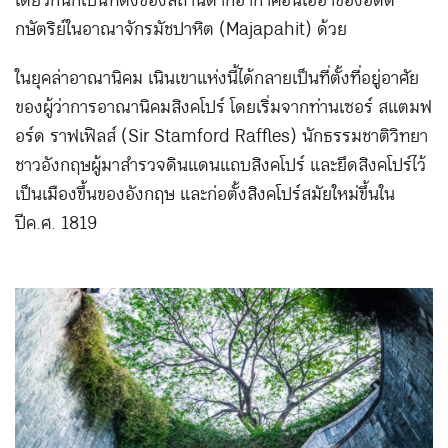
เดียวกันก็เป็นที่ตั้งของสถานตากอากาศอันโอ่อ่าของอดีต
กษัตริย์ในอาณาจักรมัชปาหิต (Majapahit) ด้วย
ในยุคล่าอาณานิคม เนินเขาแห่งนี้ได้กลายเป็นที่ตั้งที่อยู่อาศัย
ของผู้ว่าการอาณานิคมสิงคโปร์ โดยเริ่มจากท่านเซอร์ สแตมฟ
อร์ด ราฟเฟิลส์ (Sir Stamford Raffles) นักธรรมชาติวิทยา
ชาวอังกฤษ ผู้มาสำรวจดินแดนแถบสิงคโปร์ และยึดสิงคโปร์ไว้
เป็นเมืองขึ้นของอังกฤษ และก่อตั้งสิงคโปร์สมัยใหม่ขึ้นใน
ปี ค.ศ. 1819