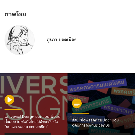
ภาพโดย
สุรภา ยอดเมือง
Universal Design ออกแบบเพื่อคน
สีสัน “ชื่อพรรคการเมือง” มอง
ทั้งมวล โดยไม่ทิ้งใครไว้ข้างหลัง กับ
อุดมการณ์ผ่านตัวอักษร
“รศ. ดร.ชุมเขต แสวงเจริญ”