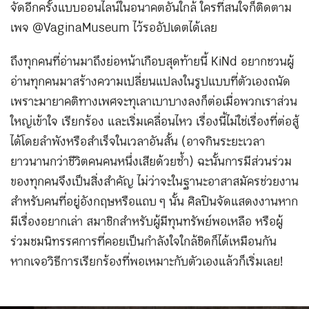
จัดอีกครั้งแบบออนไลน์ในอนาคตอันใกล้ ใครที่สนใจก็ติดตาม
เพจ @VaginaMuseum ไว้รออัปเดตได้เลย
ถึงทุกคนที่อ่านมาถึงย่อหน้าเกือบสุดท้ายนี้ KiNd อยากชวนผู้
อ่านทุกคนมาสร้างความเปลี่ยนแปลงในรูปแบบที่ตัวเองถนัด
เพราะมายาคติทางเพศจะทุเลาเบาบางลงก็ต่อเมื่อพวกเราส่วน
ใหญ่เข้าใจ เรียกร้อง และเริ่มเคลื่อนไหว เรื่องนี้ไม่ใช่เรื่องที่ต่อสู้
ได้โดยลำพังหรือสำเร็จในเวลาอันสั้น (อาจกินระยะเวลา
ยาวนานกว่าชีวิตคนคนหนึ่งเสียด้วยซ้ำ) ฉะนั้นการมีส่วนร่วม
ของทุกคนจึงเป็นสิ่งสำคัญ ไม่ว่าจะในฐานะอาสาสมัครช่วยงาน
สำหรับคนที่อยู่อังกฤษหรือแถบ ๆ นั้น ศิลปินจัดแสดงงานหาก
มีเรื่องอยากเล่า สมาชิกสำหรับผู้มีทุนทรัพย์พอเหลือ หรือผู้
ร่วมชมนิทรรศการที่คอยเป็นกำลังใจใกล้ชิดก็ได้เหมือนกัน
หากเจอวิธีการเรียกร้องที่พอเหมาะกับตัวเองแล้วก็เริ่มเลย!