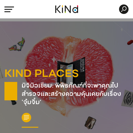
KIND PLACES
มิจิมิวเซียม: พิพิธภัณฑ์ที่จะพาคุณไป
สำรวจและสร้างความคุ้นเคยกับเรื่อง
‘จุ๋มจิ๋ม’