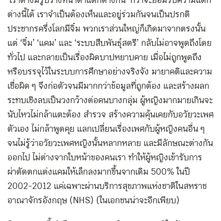
‘เราต่างมีรูปร่างหน้าตาแตกต่างกัน’ กว่าจะยอมรับความแตก
ต่างนี้ได้ เราจำเป็นต้องเห็นและอยู่ร่วมกันจนเป็นปรกติ
ประชากรครึ่งโลกมีจิ๋ม พวกเราส่วนใหญ่ก็เกิดมาจากตรงนั้น
แต่ ‘จิ๋ม’ ‘แคม’ และ ‘ระบบสืบพันธุ์สตรี’ กลับไม่อาจพูดถึงโดย
ทั่วไป และกลายเป็นเรื่องผิดบาปหยาบคาย เมื่อไม่ถูกพูดถึง
หรือบรรจุไว้ในระบบการศึกษาอย่างจริงจัง มายาคติและความ
เชื่อผิด ๆ จึงก่อตัวจนมีมากกว่าข้อมูลที่ถูกต้อง และสร้างผลก
ระทบเชิงลบเป็นวงกว้างต่อคนบางกลุ่ม ผู้หญิงมากมายเกินจะ
นับไหวไม่กล้าแตะต้อง สำรวจ สร้างความคุ้นเคยกับอวัยวะเพศ
ตัวเอง ไม่กล้าพูดคุย แลกเปลี่ยนเรื่องเพศกับผู้หญิงคนอื่น ๆ
จนไม่รู้ว่าอวัยวะเพศหญิงนั้นหลากหลาย และมีลักษณะต่างกัน
ออกไป ไม่ต่างจากใบหน้าของคนเรา ทำให้ผู้หญิงเข้ารับการ
ผ่าตัดตกแต่งแคมให้เล็กลงมากขึ้นจากเดิม 500% ในปี
2002-2012 แค่เฉพาะผ่านบริการสุขภาพแห่งชาติในสหราช
อาณาจักรอังกฤษ (NHS) (ในเอกชนน่าจะอีกเพียบ)