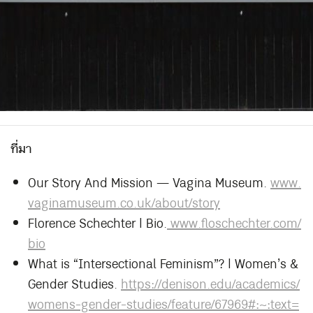
ที่มา
Our Story And Mission — Vagina Museum.
www.
vaginamuseum.co.uk/about/story
Florence Schechter | Bio.
www.floschechter.com/
bio
What is “Intersectional Feminism”? | Women’s &
Gender Studies.
https://denison.edu/academics/
womens-gender-studies/feature/67969#:~:text=