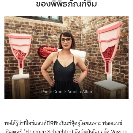
ของพิพิธภัณฑ์จิ๋ม
Photo Credit: Amelia Allen
พอได้รู้ว่าที่ไอซ์แลนด์มีพิพิธภัณฑ์จุ๊ดจู๋โดยเฉพาะ ฟลอเรนซ์
เช็คเตอร์ (Florence Schechter) จึงตัดสินใจก่อตั้ง Vagina