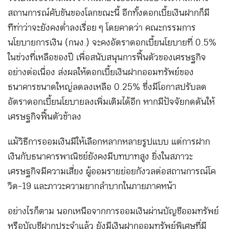
สถานการณ์คับขันของโลกขณะนี้ อีกทั้งดอกเบี้ยเงินฝากก็มี
ทีท่าว่าจะยังคงต่ำลงเรื่อย ๆ โดยคาดว่า คณะกรรมการ
นโยบายการเงิน (กนง.) จะคงอัตราดอกเบี้ยนโยบายที่ 0.5%
ในช่วงที่เหลือของปี เพื่อสนับสนุนการฟื้นตัวของเศรษฐกิจ
อย่างต่อเนื่อง ส่งผลให้ดอกเบี้ยเงินฝากออมทรัพย์ของ
ธนาคารขนาดใหญ่ลดลงเหลือ 0.25% ซึ่งมีโอกาสปรับลด
อัตราดอกเบี้ยนโยบายลงเพิ่มเติมได้อีก หากมีปัจจัยกดดันให้
เศรษฐกิจฟื้นตัวช้าลง
แม้วิธีการออมเงินมีให้เลือกหลากหลายรูปแบบ แต่การฝาก
เงินกับธนาคารพาณิชย์ยังคงมีบทบาทสูง ยิ่งในสภาวะ
เศรษฐกิจมีความเสี่ยง ผู้ออมรายย่อยกังวลต่อสถานการณ์โค
วิด-19 และภาวะความยากลำบากในภายภาคหน้า
อย่างไรก็ตาม นอกเหนือจากการออมเงินผ่านบัญชีออมทรัพย์
หรือบัญชีฝากประจำแล้ว ยังมีเงินฝากออมทรัพย์พิเศษที่มี