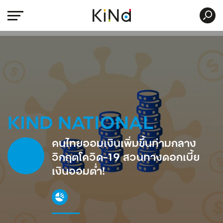
KIND NATIONAL
คนไทยออมเงินเพิ่มขึ้นท่ามกลาง
วิกฤตโควิด-19 สวนทางดอกเบี้ย
เงินออมต่ำ!