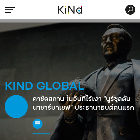
KIND GLOBAL
คาซัคสถาน ในวันที่ไร้เงา “นูร์ซุลตัน
นาซาร์บาเยฟ” ประธานาธิบดีคนแรก