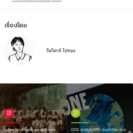
เรื่องโดย
วันวิสาข์ โปทอง
จูเลียส ซีซาร์: จุดเริ่มและจุดจบของ
CCS: เทคโนโลยีฮีโร่ ช่วยทั้งโลก ช่วย