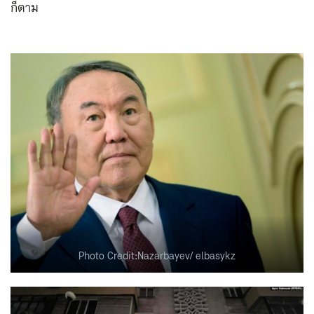
ก็ตาม
Photo Credit:Nazarbayev/ elbasykz