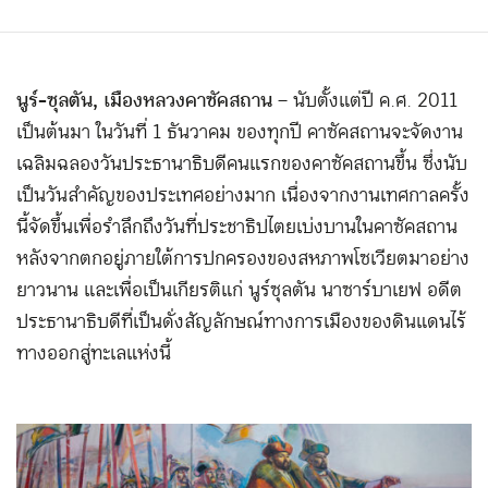
นูร์-ซุลตัน, เมืองหลวงคาซัคสถาน
– นับตั้งแต่ปี ค.ศ. 2011
เป็นต้นมา ในวันที่ 1 ธันวาคม ของทุกปี คาซัคสถานจะจัดงาน
เฉลิมฉลองวันประธานาธิบดีคนแรกของคาซัคสถานขึ้น ซึ่งนับ
เป็นวันสำคัญของประเทศอย่างมาก เนื่องจากงานเทศกาลครั้ง
นี้จัดขึ้นเพื่อรำลึกถึงวันที่ประชาธิปไตยเบ่งบานในคาซัคสถาน
หลังจากตกอยู่ภายใต้การปกครองของสหภาพโซเวียตมาอย่าง
ยาวนาน และเพื่อเป็นเกียรติแก่ นูร์ซุลตัน นาซาร์บาเยฟ อดีต
ประธานาธิบดีที่เป็นดั่งสัญลักษณ์ทางการเมืองของดินแดนไร้
ทางออกสู่ทะเลแห่งนี้