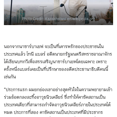
Photo Credit: Kazakhstan/ en.wikipedia.org
นอกจากนาซาร์บาเยฟ จะเป็นที่เคารพรักของประชาชนใน
ประเทศแล้ว โทนี แบลร์ อดีตนายกรัฐมนตรีสหราชอาณาจักร
ได้เขียนบทกวีเพื่อสรรเสริญนาซาร์บาเยฟโดยเฉพาะ เพราะ
ครั้งหนึ่งแบลร์เคยเป็นที่ปรึกษาของอดีตประธานาธิบดีคนนี้
เช่นกัน
“ประการแรก ผมยกย่องเขาอย่างสุดหัวใจในความพยายามเข้า
ร่วมข้อตกลงละทิ้งอาวุธนิวเคลียร์ ซึ่งทำให้คาซัคสถานเป็น
ประเทศเดียวที่สามารถกำจัดอาวุธนิวเคลียร์ภายในประเทศได้
หมด ประการที่สอง คาซัคสถานเป็นประเทศที่มีประชากร