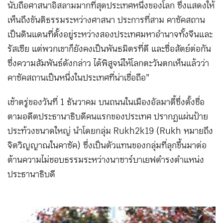
นับถือศาสนาอิสลามมากที่สุดประเทศหนึ่งของโลก ซึ่งแสดงให้
เห็นถึงขันติธรรมระหว่างศาสนา ประการที่สาม คาซัคสถาน
เป็นดินแดนที่ตั้งอยู่ระหว่างสองประเทศมหาอำนาจทั้งจีนและ
รัสเซีย แต่พวกเขาก็ยังคงเป็นพันธมิตรที่ดี และซื่อสัตย์ต่อกัน
ซึ่งความสัมพันธ์ดังกล่าว ได้พิสูจน์ให้โลกตะวันตกเห็นแล้วว่า
คาซัคสถานเป็นหนึ่งในประเทศที่น่าเชื่อถือ”
เช้าตรู่ของวันที่ 1 ธันวาคม บนถนนในเมืองอัลมาตี้ซึ่งตั้งชื่อ
ตามอดีตประธานาธิบดีคนแรกของประเทศ ปรากฏแผ่นป้าย
ประท้วงขนาดใหญ่ นำโดยกลุ่ม Rukh2k19 (Rukh หมายถึง
จิตวิญญาณในคาซัค) ซึ่งเป็นตัวแทนของกลุ่มที่ลุกขึ้นมาต่อ
ต้านความไม่ชอบธรรมระหว่างนาซาร์บาเยฟดำรงตำแหน่ง
ประธานาธิบดี