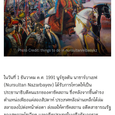
Photo Credit: things to do in nursultan/elbasykz
ในวันที่ 1 ธันวาคม ค.ศ. 1991 นูร์ซุลตัน นาซาร์บาเยฟ
(Nursultan Nazarbayev) ได้รับการโหวตให้เป็น
ประธานาธิบดีคนแรกของคาซัคสถาน ซึ่งหลังจากขึ้นดำรง
ตำแหน่งเพียงแค่สองสัปดาห์ ประเทศหลังม่านเหล็กได้ล่ม
สลายลงไปต่อหน้าต่อตา ส่งผลให้คาซัคสถาน อดีตสาธารณรัฐ