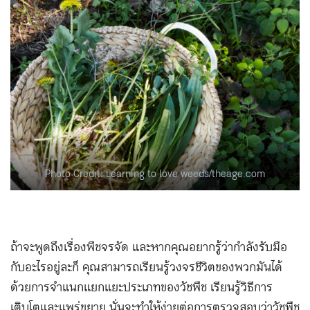
Photo Credit: Learning to love weeds/theage.com
ถ้าจะพูดถึงเรื่องพืชจรจัด และหากคุณอยากรู้ว่ากำลังรับมือ
กับอะไรอยู่ละก็ คุณสามารถเรียนรู้วงจรชีวิตของพวกมันได้
ด้วยการจำแนกแยกแยะประเภทของวัชพืช เรียนรู้วิธีการ
เติบโตและแพร่ขยาย นั่นจะทำให้ง่ายต่อการตรวจสอบว่าวัชพืช