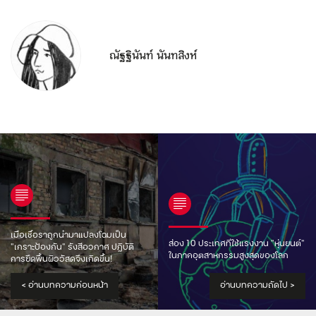
ณัฐฐินันท์ นันทสิงห์
เมื่อเชื้อราถูกนำมาแปลงโฉมเป็น
ส่อง 10 ประเทศที่ใช้แรงงาน “หุ่นยนต์”
“เกราะป้องกัน” รังสีอวกาศ ปฏิบัติ
ในภาคอุตสาหกรรมสูงสุดของโลก
การยึดพื้นผิววัสดุจึงเกิดขึ้น!
<
อ่านบทความก่อนหน้า
อ่านบทความถัดไป
>