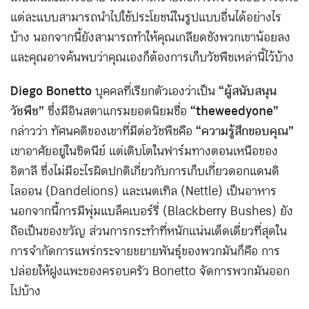
แต่ละแบบสามารถนำไปใช้ประโยชน์ในรูปแบบอื่นได้อย่างไร
บ้าง นอกจากนี้ยังสามารถทำให้คุณเกลียดชังพวกเขาน้อยลง
และคุณอาจค้นพบว่าคุณเองก็ต้องการเก็บวัชพืชเหล่านี้ไว้บ้าง
Diego Bonetto
บุคคลที่เรียกตัวเองว่าเป็น
“ผู้สนับสนุน
วัชพืช”
ซึ่งมีอินสตาแกรมยอดนิยมชื่อ
“theweedyone”
กล่าวว่า ทัศนคติของเขาที่มีต่อวัชพืชคือ
“ความรู้สึกขอบคุณ”
เขาอาศัยอยู่ในซิดนีย์ แต่เติบโตในฟาร์มทางตอนเหนือของ
อิตาลี ซึ่งไม่มีอะไรผิดปกติเกี่ยวกับการเก็บเกี่ยวดอกแดนดิ
ไลออน (Dandelions) และเนตเทิล (Nettle) เป็นอาหาร
นอกจากนี้การมีพุ่มแบล็คเบอร์รี่ (Blackberry Bushes) ยัง
ถือเป็นของขวัญ ส่วนการกระทำที่หนักแน่นเด็ดเดี่ยวที่สุดใน
การจำกัดการแพร่กระจายขยายพันธุ์ของพวกมันก็คือ การ
ปล่อยให้ฝูงแพะของครอบครัว Bonetto จัดการพวกมันออก
ไปบ้าง