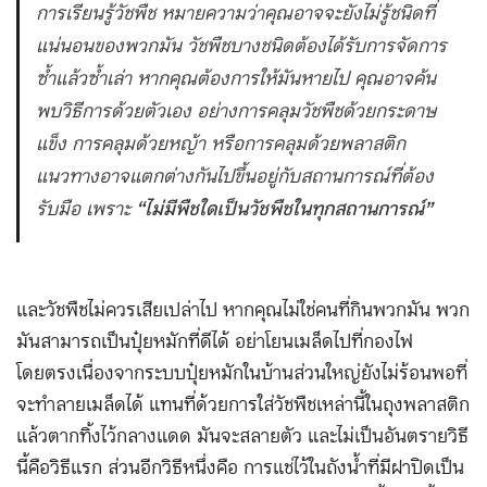
การเรียนรู้วัชพืช หมายความว่าคุณอาจจะยังไม่รู้ชนิดที่
แน่นอนของพวกมัน วัชพืชบางชนิดต้องได้รับการจัดการ
ซ้ำแล้วซ้ำเล่า หากคุณต้องการให้มันหายไป คุณอาจค้น
พบวิธีการด้วยตัวเอง อย่างการคลุมวัชพืชด้วยกระดาษ
แข็ง การคลุมด้วยหญ้า หรือการคลุมด้วยพลาสติก
แนวทางอาจแตกต่างกันไปขึ้นอยู่กับสถานการณ์ที่ต้อง
รับมือ เพราะ
“ไม่มีพืชใดเป็นวัชพืชในทุกสถานการณ์”
และวัชพืชไม่ควรเสียเปล่าไป หากคุณไม่ใช่คนที่กินพวกมัน พวก
มันสามารถเป็นปุ๋ยหมักที่ดีได้ อย่าโยนเมล็ดไปที่กองไฟ
โดยตรงเนื่องจากระบบปุ๋ยหมักในบ้านส่วนใหญ่ยังไม่ร้อนพอที่
จะทำลายเมล็ดได้ แทนที่ด้วยการใส่วัชพืชเหล่านี้ในถุงพลาสติก
แล้วตากทิ้งไว้กลางแดด มันจะสลายตัว และไม่เป็นอันตรายวิธี
นี้คือวิธีแรก ส่วนอีกวิธีหนึ่งคือ การแช่ไว้ในถังน้ำที่มีฝาปิดเป็น