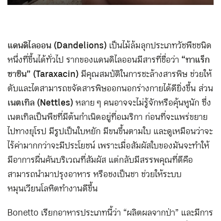
แดนดิไลออน (Dandelions)
เป็นไม้ล้มลุกประเภทวัชพืชชนิด
หนึ่งที่ขึ้นได้ทั่วไป รากของแดนดิไลออนมีสารที่ชื่อว่า
“ทาแร็ก
ซาซิน” (Taraxacin)
มีคุณสมบัติในการชะล้างสารพิษ ช่วยให้
ตับและไตสามารถขจัดสารพิษออกนอกร่างกายได้ดียิ่งขึ้น ส่วน
เนตเทิล (Nettles)
หลาย ๆ คนอาจจะไม่รู้จักหรือคุ้นหูนัก ซึ่ง
เนตเทิลเป็นพืชที่มีต้นกำเนิดอยู่ที่อเมริกา ก่อนที่จะแพร่ขยาย
ไปทางยุโรป มีรูปเป็นใบหยัก มีขนขึ้นตามใบ และดูเหมือนว่าจะ
ไร้ค่ามากกว่าจะมีประโยชน์ เพราะเมื่อสัมผัสใบของมันจะทำให้
มีอาการผื่นคันบริเวณที่สัมผัส แต่กลับมีสรรพคุณที่ดีคือ
สามารถนำมาปรุงอาหาร หรือชงเป็นชา ช่วยให้ระบบ
หมุนเวียนโลหิตทำงานดีขึ้น
Bonetto เรียกอาหารประเภทนี้ว่า “ผลิตผลจากป่า” และมีการ