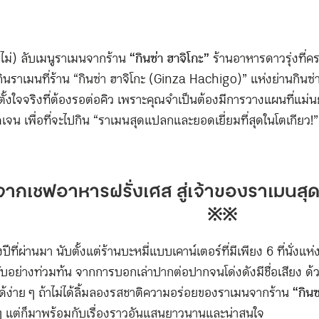
(ไม่) ลับเมนูราเมนจากร้าน
“กินซ่า ฮาจิโกะ”
ร้านอาหารดาวรุ่งที่คร
ินราเมนที่ร้าน “กินซ่า ฮาจิโกะ (Ginza Hachigo)” แห่งย่านกิ
้งใจจริงที่ต้องรอต่อคิว เพราะคุณจำเป็นต้องมีการวางแผนที่แม่นย
ดเจน เพื่อที่จะไปกิน “ราเมนสุดแปลกและยอดเยี่ยมที่สุดในโตเกียว!”
จากเชฟอาหารฝรั่งเศส สู่เจ้าของราเมนสุดเ
※※
ีที่ผ่านมา นับตั้งแต่ร้านบะหมี่แบบเคาน์เตอร์ที่มีเพียง 6 ที่นั่งแห่งนี
อย่างท่วมท้น จากการบอกเล่าปากต่อปากจนโด่งดังมีชื่อเสียง ด้วยเห
ได้ง่าย ๆ ถ้าไม่ได้ลิ้มลองรสชาติความอร่อยของราเมนจากร้าน
“กินซ
 แต่ก็มาพร้อมกับเรื่องราวอันแสนยาวนานและน่าสนใจ