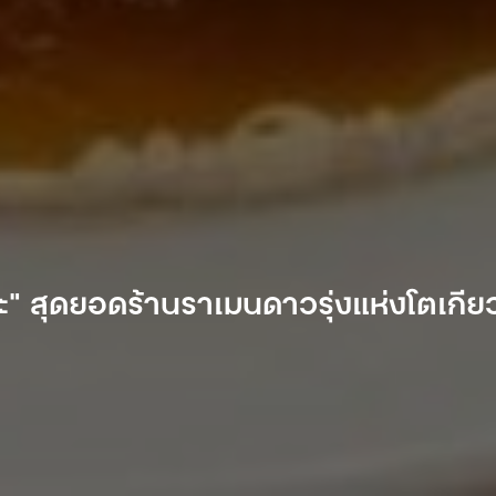
กะ” สุดยอดร้านราเมนดาวรุ่งแห่งโตเกีย