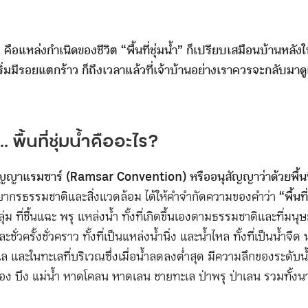
 คือแหล่งกำเนิดของชีวิต “พื้นที่ชุ่มน้ำ” ก็เปรียบเสมือนบ้านหลังใหญ
เริ่มมีรอยแตกร้าว ก็ถึงเวลาแล้วที่เจ้าบ้านอย่างเราควรจะกลับมาดู
… พื้นที่ชุ่มน้ำคืออะไร?
ญญาแรมซาร์ (Ramsar Convention) หรืออนุสัญญาว่าด้วยพื้นที่
ากรธรรมชาติและสิ่งแวดล้อม ได้ให้คำจำกัดความของคำว่า
“พื้นท
บลุ่ม ที่ชื้นแฉะ พรุ แหล่งน้ำ ทั้งที่เกิดขึ้นเองตามธรรมชาติและที่มนุษย์
ะชั่วครั้งชั่วคราว ทั้งที่เป็นแหล่งน้ำนิ่ง และน้ำไหล ทั้งที่เป็นน้ำจ
เล และในทะเลที่บริเวณซึ่งเมื่อน้ำลดลงต่ำสุด มีความลึกของระดับน้
 บึง แม่น้ำ หาดโคลน หาดเลน ชายทะเล ป่าพรุ ป่าเลน รวมทั้งนาข้