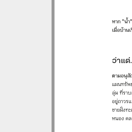
หาก “น้ำ”
เมื่อบ้าน
ว่าแต่
ตามอนุสั
แผนทรัพย
ลุ่ม ที่รา
อยู่ถาวรแล
ชายฝั่งทะ
หนอง คลอง