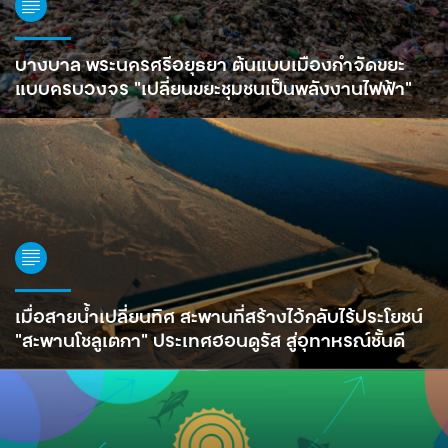
บางบาล พระนครศรีอยุธยา ต้นแบบเมืองกำจัดขยะ
แบบครบวงจร “เปลี่ยนขยะชุมชนเป็นพลังงานไฟฟ้า”
เมื่อสายน้ำเปลี่ยนทิศ สะพานที่สร้างไว้กลับไร้ประโยชน์
“สะพานโชลูเตกา” ประเทศฮอนดูรัส สู่อุทาหรณ์ชั้นดี