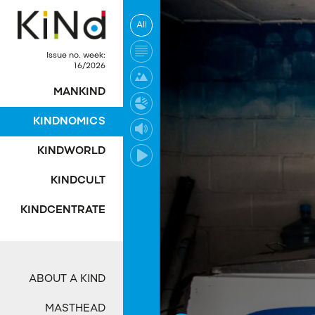
All
Issue no. week:
16/2026
MANKIND
KINDNOMICS
KINDWORLD
KINDCULT
KINDCENTRATE
ABOUT A KIND
MASTHEAD