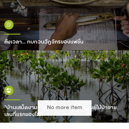
ถึงเวลา… ทบทวนวัฏจักรของแฟชั่น
“บ้านเสม็ดงาม” จันทบุรี ดินแดนแห่งพันธุ์ไม้ป่าชาย
เลนที่แรกของโลก