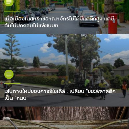
เมื่อเมืองในสหราชอาณาจักรไม่ได้มีแต่ตึกสูง แต่มี
ต้นไม้ปกคลุมไม่แพ้ชนบท
เส้นทางใหม่ของการรีไซเคิล : เปลี่ยน “ขยะพลาสติก”
เป็น “ถนน”