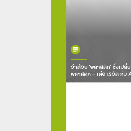
ว่าด้วย ‘พลาสติก’ ซึ่งเป
พลาสติก — เต๋อ เรวัต กั