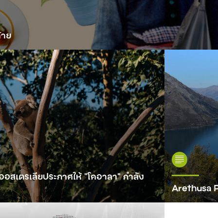
้าย
ออสเตรเลียประกาศให้ “โคอาลา” กำลัง
Arethusa Po