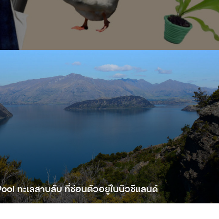
ol ทะเลสาบลับ ที่ซ่อนตัวอยู่ในนิวซีแลนด์