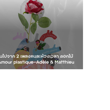
ลี่ยนไปจาก 2 เพลงคนละห้วงเวลา ดอกไม้
บ Amour plastique—Adèle & Matthieu