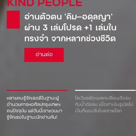
KIND PEOPLE
อ่านตัวตน ‘คิม—อดุลญา’
ผ่าน 3 เล่มโปรด +1 เล่มใน
ทรงจำ จากหลากช่วงชีวิต
อ่านต่อ
หลายคนรู้จักเธอดีในฐานะผู้
โซเวียตต้องแลกเปลี่ยนเรือรบ
อำนวยการหอศิลปกรุงเทพฯ
กับน้ำอัดลม เมื่อค่าเงินรูเบิลไม่
คนปัจจุบัน แต่วันนี้เราชวนมา
เป็นที่ยอมรับในตลาดโลก
รู้จักเธอในฐานะนักอ่านกัน!