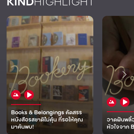
KIND
HIGHLIGHT
Books & Belongings คัดสรร
หนังสือรสชาติไม่คุ้น ที่รอให้คุณ
วาดฝันพลิ้
มาค้นพบ!
หัวใจจาก B
KIND
KIND
KIND
MAN
KIND
NOMICS
WORLD
CULT