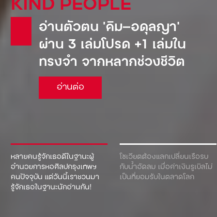
KIND PEOPLE
อ่านตัวตน ‘คิม—อดุลญา’
ผ่าน 3 เล่มโปรด +1 เล่มใน
ทรงจำ จากหลากช่วงชีวิต
อ่านต่อ
หลายคนรู้จักเธอดีในฐานะผู้
โซเวียตต้องแลกเปลี่ยนเรือรบ
อำนวยการหอศิลปกรุงเทพฯ
กับน้ำอัดลม เมื่อค่าเงินรูเบิลไม่
คนปัจจุบัน แต่วันนี้เราชวนมา
เป็นที่ยอมรับในตลาดโลก
รู้จักเธอในฐานะนักอ่านกัน!