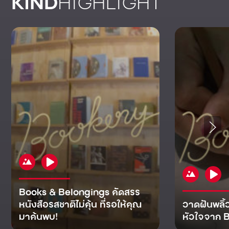
KIND
HIGHLIGHT
Books & Belongings คัดสรร
หนังสือรสชาติไม่คุ้น ที่รอให้คุณ
วาดฝันพลิ้
มาค้นพบ!
หัวใจจาก B
KIND
KIND
KIND
MAN
KIND
NOMICS
WORLD
CULT