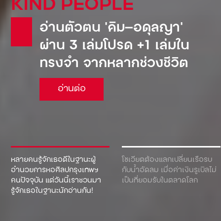
KIND PEOPLE
อ่านตัวตน ‘คิม—อดุลญา’
ผ่าน 3 เล่มโปรด +1 เล่มใน
ทรงจำ จากหลากช่วงชีวิต
อ่านต่อ
หลายคนรู้จักเธอดีในฐานะผู้
โซเวียตต้องแลกเปลี่ยนเรือรบ
อำนวยการหอศิลปกรุงเทพฯ
กับน้ำอัดลม เมื่อค่าเงินรูเบิลไม่
คนปัจจุบัน แต่วันนี้เราชวนมา
เป็นที่ยอมรับในตลาดโลก
รู้จักเธอในฐานะนักอ่านกัน!