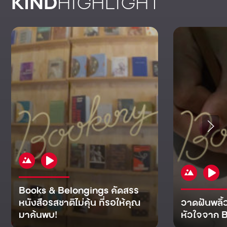
KIND
HIGHLIGHT
Books & Belongings คัดสรร
หนังสือรสชาติไม่คุ้น ที่รอให้คุณ
วาดฝันพลิ้
มาค้นพบ!
หัวใจจาก B
KIND
KIND
KIND
MAN
KIND
NOMICS
WORLD
CULT