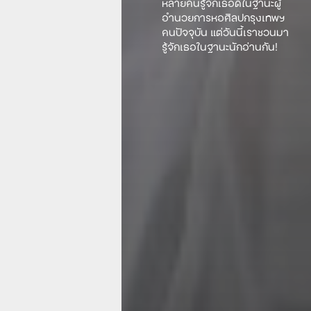
หลายคนรู้จักเธอดีในฐานะผู้
อำนวยการหอศิลปกรุงเทพฯ
คนปัจจุบัน แต่วันนี้เราชวนมา
รู้จักเธอในฐานะนักอ่านกัน!