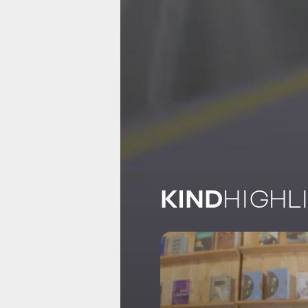
KIND
HIGHL