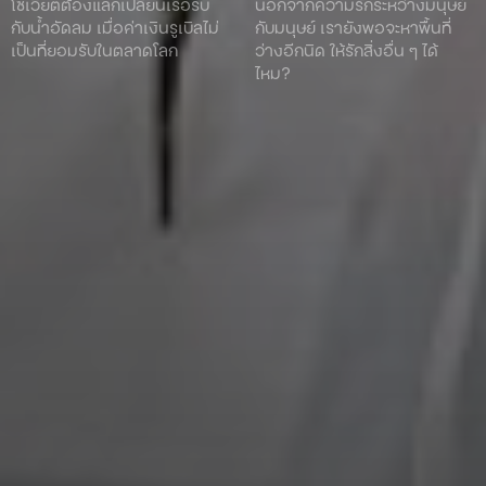
โซเวียตต้องแลกเปลี่ยนเรือรบ
นอกจากความรักระหว่างมนุษย์
กับน้ำอัดลม เมื่อค่าเงินรูเบิลไม่
กับมนุษย์ เรายังพอจะหาพื้นที่
เป็นที่ยอมรับในตลาดโลก
ว่างอีกนิด ให้รักสิ่งอื่น ๆ ได้
ไหม?