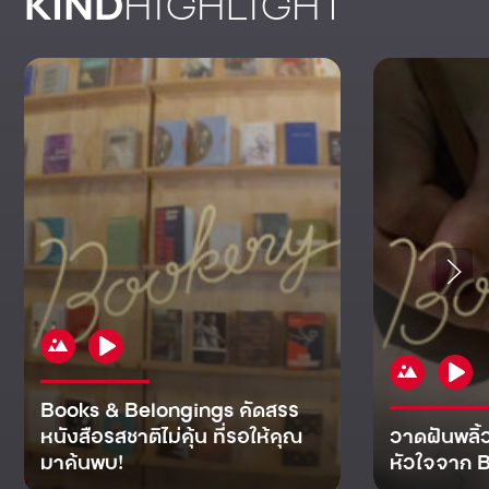
KIND
HIGHLIGHT
Books & Belongings คัดสรร
หนังสือรสชาติไม่คุ้น ที่รอให้คุณ
วาดฝันพลิ้
มาค้นพบ!
หัวใจจาก B
KIND
KIND
KIND
MAN
KIND
NOMICS
WORLD
CULT