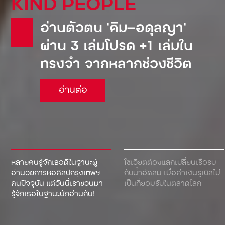
KIND PEOPLE
อ่านตัวตน ‘คิม—อดุลญา’
ผ่าน 3 เล่มโปรด +1 เล่มใน
ทรงจำ จากหลากช่วงชีวิต
อ่านต่อ
หลายคนรู้จักเธอดีในฐานะผู้
โซเวียตต้องแลกเปลี่ยนเรือรบ
อำนวยการหอศิลปกรุงเทพฯ
กับน้ำอัดลม เมื่อค่าเงินรูเบิลไม่
คนปัจจุบัน แต่วันนี้เราชวนมา
เป็นที่ยอมรับในตลาดโลก
รู้จักเธอในฐานะนักอ่านกัน!