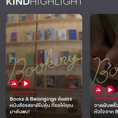
KIND
HIGHLIGHT
Books & Belongings คัดสรร
หนังสือรสชาติไม่คุ้น ที่รอให้คุณ
วาดฝันพลิ้
มาค้นพบ!
หัวใจจาก B
KIND
KIND
KIND
MAN
KIND
NOMICS
WORLD
CULT