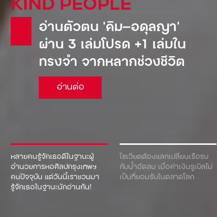
Pepsi: น้ำอัดลมเจ้าแรกที่
เข้ามาตีตลาดโซเวียต จน
ต้องยอมขายเรือดำน้ำเพื่อ
แลกกับเครื่องดื่ม!
อ่านต่อ
หลายคนรู้จักเธอดีในฐานะผู้
โซเวียตต้องแลกเปลี่ยนเรือรบ
อำนวยการหอศิลปกรุงเทพฯ
กับน้ำอัดลม เมื่อค่าเงินรูเบิลไม่
คนปัจจุบัน แต่วันนี้เราชวนมา
เป็นที่ยอมรับในตลาดโลก
รู้จักเธอในฐานะนักอ่านกัน!