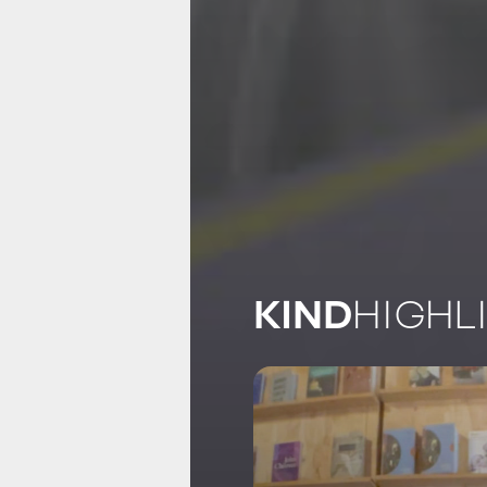
KIND
HIGHL