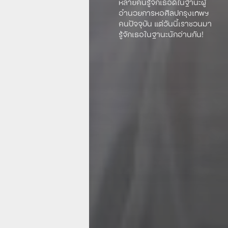
หลายคนรู้จักเธอดีในฐานะผู้
อำนวยการหอศิลปกรุงเทพฯ
คนปัจจุบัน แต่วันนี้เราชวนมา
รู้จักเธอในฐานะนักอ่านกัน!