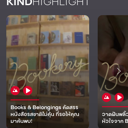
KIND
HIGHLIGHT
Books & Belongings คัดสรร
หนังสือรสชาติไม่คุ้น ที่รอให้คุณ
วาดฝันพลิ้
มาค้นพบ!
หัวใจจาก B
KIND
KIND
KIND
MAN
KIND
NOMICS
WORLD
CULT