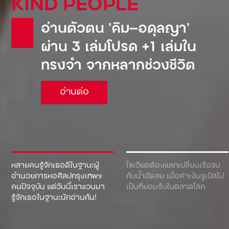
KIND PEOPLE
อ่านตัวตน ‘คิม—อดุลญา’
ผ่าน 3 เล่มโปรด +1 เล่มใน
ทรงจำ จากหลากช่วงชีวิต
อ่านต่อ
หลายคนรู้จักเธอดีในฐานะผู้
โซเวียตต้องแลกเปลี่ยนเรือรบ
อำนวยการหอศิลปกรุงเทพฯ
กับน้ำอัดลม เมื่อค่าเงินรูเบิลไม่
คนปัจจุบัน แต่วันนี้เราชวนมา
เป็นที่ยอมรับในตลาดโลก
รู้จักเธอในฐานะนักอ่านกัน!