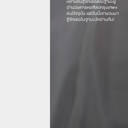
หลายคนรู้จักเธอดีในฐานะผู้
อำนวยการหอศิลปกรุงเทพฯ
คนปัจจุบัน แต่วันนี้เราชวนมา
รู้จักเธอในฐานะนักอ่านกัน!