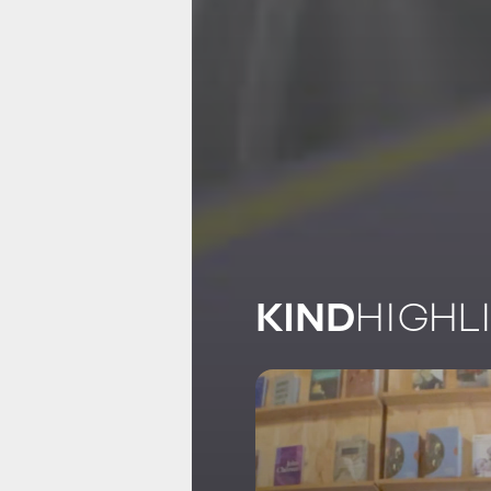
KIND
HIGHL