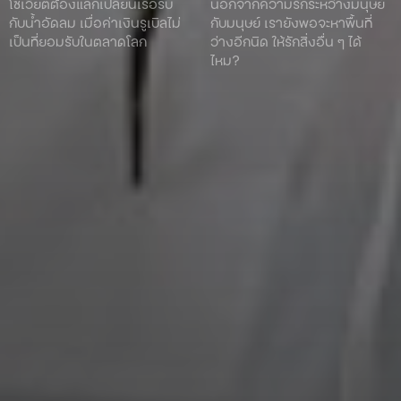
โซเวียตต้องแลกเปลี่ยนเรือรบ
นอกจากความรักระหว่างมนุษย์
กับน้ำอัดลม เมื่อค่าเงินรูเบิลไม่
กับมนุษย์ เรายังพอจะหาพื้นที่
เป็นที่ยอมรับในตลาดโลก
ว่างอีกนิด ให้รักสิ่งอื่น ๆ ได้
ไหม?