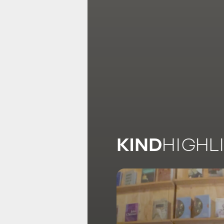
KIND
HIGHL