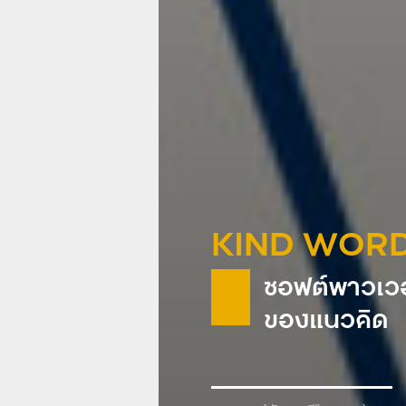
KIND WOR
ซอฟต์พาวเวอ
ของแนวคิด