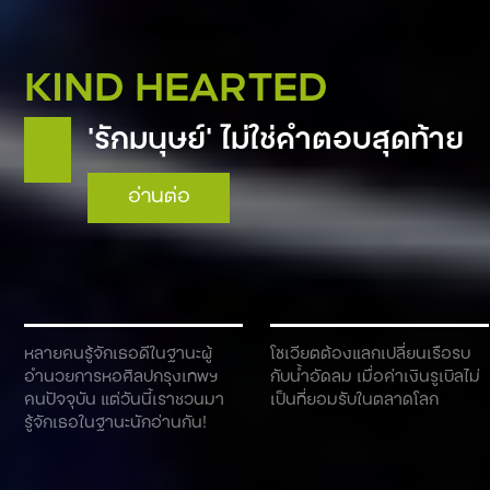
KIND WORDS
ซอฟต์พาวเวอร์: จุดกำเนิด
และพัฒนาการทางการเมือง
ของแนวคิด
อ่านต่อ
หลายคนรู้จักเธอดีในฐานะผู้
โซเวียตต้องแลกเปลี่ยนเรือรบ
อำนวยการหอศิลปกรุงเทพฯ
กับน้ำอัดลม เมื่อค่าเงินรูเบิลไม่
คนปัจจุบัน แต่วันนี้เราชวนมา
เป็นที่ยอมรับในตลาดโลก
รู้จักเธอในฐานะนักอ่านกัน!