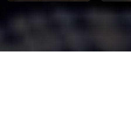
อ่านตัวตน ‘คิม—อดุลญา’ ผ่าน 3 เล่มโปรด +1 เล่ม
ในทรงจำ จากหลากช่วงชีวิต
Vladimir Nabokov เขียน Lolita ออกตามหาผีเสื้อ