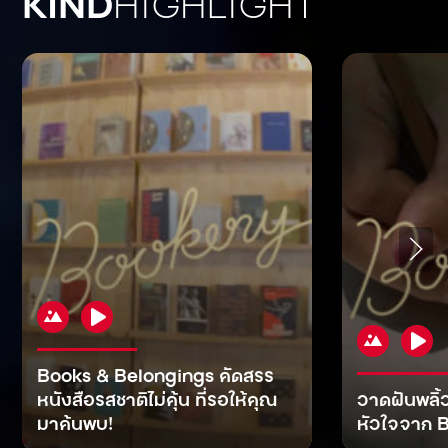
KIND
HIGHLIGHT
Books & Belongings คัดสรร
หนังสือรสชาติไม่คุ้น ที่รอให้คุณ
วาดฝันพลิ้
มาค้นพบ!
หัวใจจาก B
KIND
KIND
KIND
MAN
KIND
NOMICS
WORLD
CULT