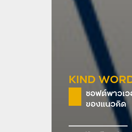
KIND WOR
ซอฟต์พาวเวอ
ของแนวคิด