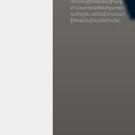
หลายคนรู้จักเธอดีในฐานะผู้
อำนวยการหอศิลปกรุงเทพฯ
คนปัจจุบัน แต่วันนี้เราชวนมา
รู้จักเธอในฐานะนักอ่านกัน!