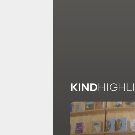
KIND
HIGHL