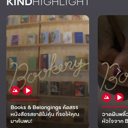
KIND
HIGHLIGHT
Books & Belongings คัดสรร
หนังสือรสชาติไม่คุ้น ที่รอให้คุณ
วาดฝันพลิ้
มาค้นพบ!
หัวใจจาก B
KIND
KIND
KIND
MAN
KIND
NOMICS
WORLD
CULT