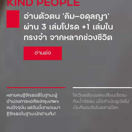
KIND PEOPLE
อ่านตัวตน ‘คิม—อดุลญา’
ผ่าน 3 เล่มโปรด +1 เล่มใน
ทรงจำ จากหลากช่วงชีวิต
อ่านต่อ
หลายคนรู้จักเธอดีในฐานะผู้
โซเวียตต้องแลกเปลี่ยนเรือรบ
อำนวยการหอศิลปกรุงเทพฯ
กับน้ำอัดลม เมื่อค่าเงินรูเบิลไม่
คนปัจจุบัน แต่วันนี้เราชวนมา
เป็นที่ยอมรับในตลาดโลก
รู้จักเธอในฐานะนักอ่านกัน!