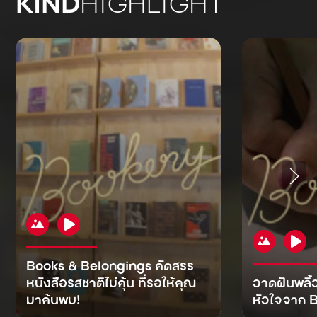
KIND
HIGHLIGHT
Books & Belongings คัดสรร
หนังสือรสชาติไม่คุ้น ที่รอให้คุณ
วาดฝันพลิ้
มาค้นพบ!
หัวใจจาก B
KIND
KIND
KIND
MAN
KIND
NOMICS
WORLD
CULT