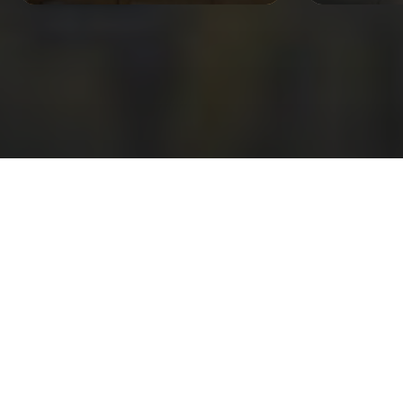
อ่านตัวตน ‘คิม—อดุลญา’ ผ่าน 3 เล่มโปรด +1 เล่ม
ในทรงจำ จากหลากช่วงชีวิต
Vladimir Nabokov เขียน Lolita ออกตามหาผีเสื้อ