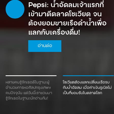
Pepsi: น้ำอัดลมเจ้าแรกที่
เข้ามาตีตลาดโซเวียต จน
ต้องยอมขายเรือดำน้ำเพื่อ
แลกกับเครื่องดื่ม!
อ่านต่อ
หลายคนรู้จักเธอดีในฐานะผู้
โซเวียตต้องแลกเปลี่ยนเรือรบ
อำนวยการหอศิลปกรุงเทพฯ
กับน้ำอัดลม เมื่อค่าเงินรูเบิลไม่
คนปัจจุบัน แต่วันนี้เราชวนมา
เป็นที่ยอมรับในตลาดโลก
รู้จักเธอในฐานะนักอ่านกัน!