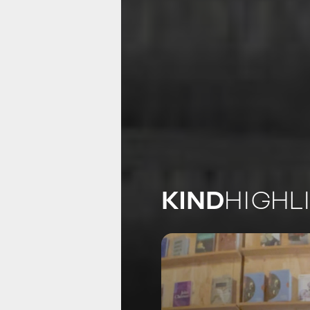
KIND
HIGHL