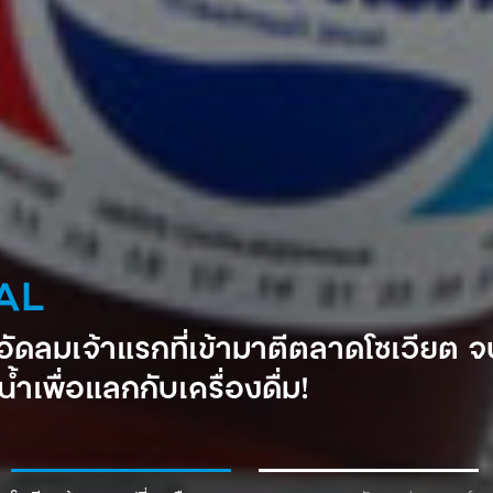
AL
ำอัดลมเจ้าแรกที่เข้ามาตีตลาดโซเวียต
้ำเพื่อแลกกับเครื่องดื่ม!