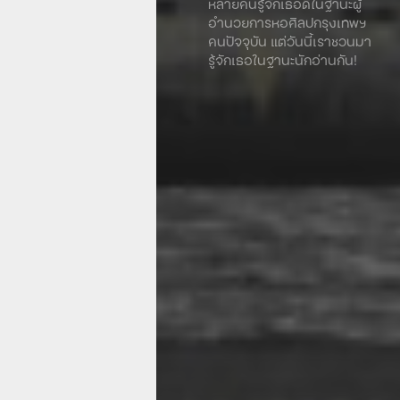
หลายคนรู้จักเธอดีในฐานะผู้
อำนวยการหอศิลปกรุงเทพฯ
คนปัจจุบัน แต่วันนี้เราชวนมา
รู้จักเธอในฐานะนักอ่านกัน!