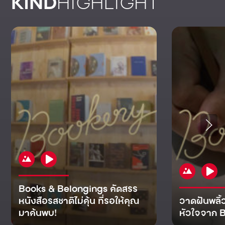
KIND
HIGHLIGHT
Books & Belongings คัดสรร
หนังสือรสชาติไม่คุ้น ที่รอให้คุณ
วาดฝันพลิ้
มาค้นพบ!
หัวใจจาก B
KIND
KIND
KIND
MAN
KIND
NOMICS
WORLD
CULT