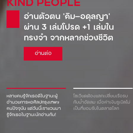
KIND PEOPLE
Pepsi: น้ำอัดลมเจ้าแรกที่
อ่านตัวตน ‘คิม—อดุลญา’
เข้ามาตีตลาดโซเวียต จน
ผ่าน 3 เล่มโปรด +1 เล่มใน
ต้องยอมขายเรือดำน้ำเพื่อ
ทรงจำ จากหลากช่วงชีวิต
แลกกับเครื่องดื่ม!
อ่านต่อ
อ่านต่อ
หลายคนรู้จักเธอดีในฐานะผู้
โซเวียตต้องแลกเปลี่ยนเรือรบ
อำนวยการหอศิลปกรุงเทพฯ
กับน้ำอัดลม เมื่อค่าเงินรูเบิลไม่
คนปัจจุบัน แต่วันนี้เราชวนมา
เป็นที่ยอมรับในตลาดโลก
รู้จักเธอในฐานะนักอ่านกัน!