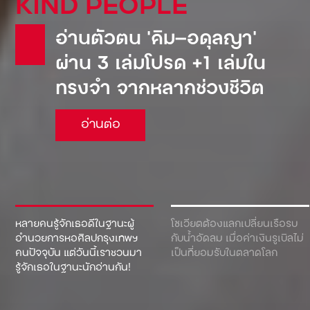
KIND PEOPLE
อ่านตัวตน ‘คิม—อดุลญา’
ผ่าน 3 เล่มโปรด +1 เล่มใน
ทรงจำ จากหลากช่วงชีวิต
อ่านต่อ
หลายคนรู้จักเธอดีในฐานะผู้
โซเวียตต้องแลกเปลี่ยนเรือรบ
อำนวยการหอศิลปกรุงเทพฯ
กับน้ำอัดลม เมื่อค่าเงินรูเบิลไม่
คนปัจจุบัน แต่วันนี้เราชวนมา
เป็นที่ยอมรับในตลาดโลก
รู้จักเธอในฐานะนักอ่านกัน!