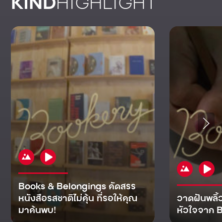
KIND
HIGHLIGHT
Books & Belongings คัดสรร
หนังสือรสชาติไม่คุ้น ที่รอให้คุณ
วาดฝันพลิ้
มาค้นพบ!
หัวใจจาก B
KIND
KIND
KIND
MAN
KIND
NOMICS
WORLD
CULT