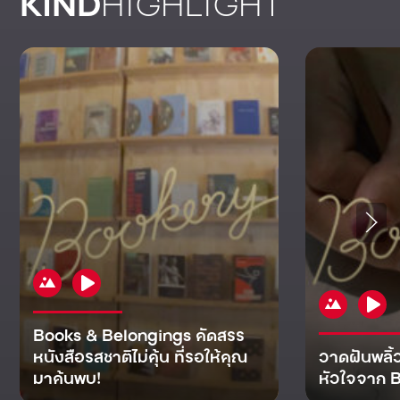
KIND
HIGHLIGHT
Books & Belongings คัดสรร
หนังสือรสชาติไม่คุ้น ที่รอให้คุณ
วาดฝันพลิ้
มาค้นพบ!
หัวใจจาก B
KIND
KIND
KIND
MAN
KIND
NOMICS
WORLD
CULT