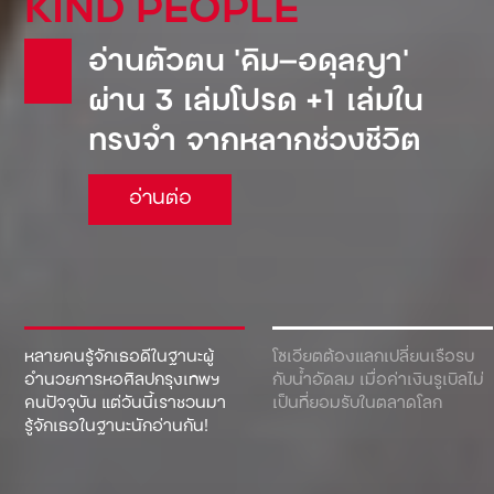
KIND PEOPLE
อ่านตัวตน ‘คิม—อดุลญา’
ผ่าน 3 เล่มโปรด +1 เล่มใน
ทรงจำ จากหลากช่วงชีวิต
อ่านต่อ
หลายคนรู้จักเธอดีในฐานะผู้
โซเวียตต้องแลกเปลี่ยนเรือรบ
อำนวยการหอศิลปกรุงเทพฯ
กับน้ำอัดลม เมื่อค่าเงินรูเบิลไม่
คนปัจจุบัน แต่วันนี้เราชวนมา
เป็นที่ยอมรับในตลาดโลก
รู้จักเธอในฐานะนักอ่านกัน!