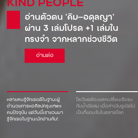
KIND PEOPLE
อ่านตัวตน ‘คิม—อดุลญา’
ผ่าน 3 เล่มโปรด +1 เล่มใน
ทรงจำ จากหลากช่วงชีวิต
อ่านต่อ
หลายคนรู้จักเธอดีในฐานะผู้
โซเวียตต้องแลกเปลี่ยนเรือรบ
อำนวยการหอศิลปกรุงเทพฯ
กับน้ำอัดลม เมื่อค่าเงินรูเบิลไม่
คนปัจจุบัน แต่วันนี้เราชวนมา
เป็นที่ยอมรับในตลาดโลก
รู้จักเธอในฐานะนักอ่านกัน!