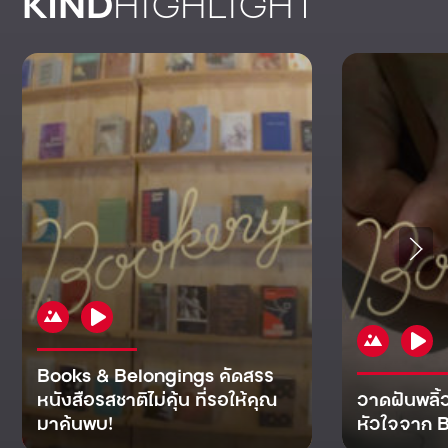
KIND
HIGHLIGHT
Books & Belongings คัดสรร
หนังสือรสชาติไม่คุ้น ที่รอให้คุณ
วาดฝันพลิ้
มาค้นพบ!
หัวใจจาก B
KIND
KIND
KIND
MAN
KIND
NOMICS
WORLD
CULT