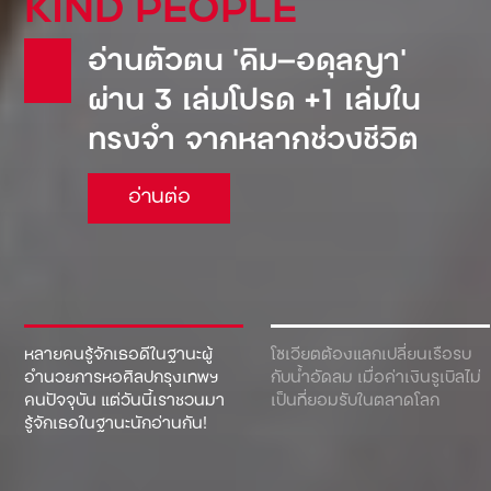
KIND PEOPLE
อ่านตัวตน ‘คิม—อดุลญา’
ผ่าน 3 เล่มโปรด +1 เล่มใน
ทรงจำ จากหลากช่วงชีวิต
อ่านต่อ
หลายคนรู้จักเธอดีในฐานะผู้
โซเวียตต้องแลกเปลี่ยนเรือรบ
อำนวยการหอศิลปกรุงเทพฯ
กับน้ำอัดลม เมื่อค่าเงินรูเบิลไม่
คนปัจจุบัน แต่วันนี้เราชวนมา
เป็นที่ยอมรับในตลาดโลก
รู้จักเธอในฐานะนักอ่านกัน!