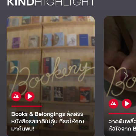
KIND
HIGHLIGHT
Books & Belongings คัดสรร
หนังสือรสชาติไม่คุ้น ที่รอให้คุณ
วาดฝันพลิ้
มาค้นพบ!
หัวใจจาก B
KIND
KIND
KIND
MAN
KIND
NOMICS
WORLD
CULT