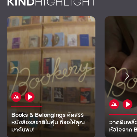
KIND
HIGHLIGHT
Books & Belongings คัดสรร
หนังสือรสชาติไม่คุ้น ที่รอให้คุณ
วาดฝันพลิ้
มาค้นพบ!
หัวใจจาก B
KIND
KIND
KIND
MAN
KIND
NOMICS
WORLD
CULT