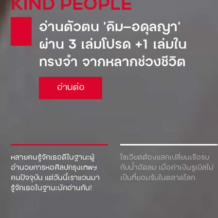
KIND PEOPLE
อ่านตัวตน ‘คิม—อดุลญา’
ผ่าน 3 เล่มโปรด +1 เล่มใน
ทรงจำ จากหลากช่วงชีวิต
อ่านต่อ
หลายคนรู้จักเธอดีในฐานะผู้
โซเวียตต้องแลกเปลี่ยนเรือรบ
อำนวยการหอศิลปกรุงเทพฯ
กับน้ำอัดลม เมื่อค่าเงินรูเบิลไม่
คนปัจจุบัน แต่วันนี้เราชวนมา
เป็นที่ยอมรับในตลาดโลก
รู้จักเธอในฐานะนักอ่านกัน!