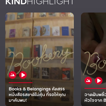
KIND
HIGHLIGHT
Books & Belongings คัดสรร
หนังสือรสชาติไม่คุ้น ที่รอให้คุณ
วาดฝันพลิ้
มาค้นพบ!
หัวใจจาก B
KIND
KIND
KIND
MAN
KIND
NOMICS
WORLD
CULT