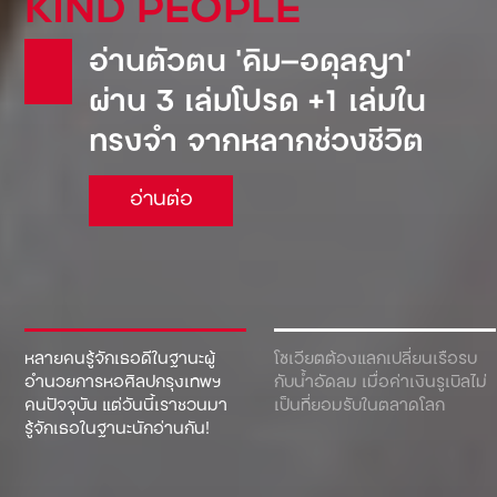
KIND PEOPLE
อ่านตัวตน ‘คิม—อดุลญา’
ผ่าน 3 เล่มโปรด +1 เล่มใน
ทรงจำ จากหลากช่วงชีวิต
อ่านต่อ
หลายคนรู้จักเธอดีในฐานะผู้
โซเวียตต้องแลกเปลี่ยนเรือรบ
อำนวยการหอศิลปกรุงเทพฯ
กับน้ำอัดลม เมื่อค่าเงินรูเบิลไม่
คนปัจจุบัน แต่วันนี้เราชวนมา
เป็นที่ยอมรับในตลาดโลก
รู้จักเธอในฐานะนักอ่านกัน!