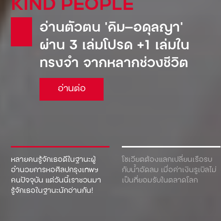
KIND PEOPLE
อ่านตัวตน ‘คิม—อดุลญา’
ผ่าน 3 เล่มโปรด +1 เล่มใน
ทรงจำ จากหลากช่วงชีวิต
อ่านต่อ
หลายคนรู้จักเธอดีในฐานะผู้
โซเวียตต้องแลกเปลี่ยนเรือรบ
อำนวยการหอศิลปกรุงเทพฯ
กับน้ำอัดลม เมื่อค่าเงินรูเบิลไม่
คนปัจจุบัน แต่วันนี้เราชวนมา
เป็นที่ยอมรับในตลาดโลก
รู้จักเธอในฐานะนักอ่านกัน!