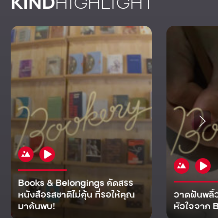
KIND
HIGHLIGHT
Books & Belongings คัดสรร
หนังสือรสชาติไม่คุ้น ที่รอให้คุณ
วาดฝันพลิ้
มาค้นพบ!
หัวใจจาก B
KIND
KIND
KIND
MAN
KIND
NOMICS
WORLD
CULT