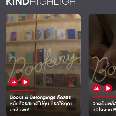
KIND
HIGHLIGHT
Books & Belongings คัดสรร
หนังสือรสชาติไม่คุ้น ที่รอให้คุณ
วาดฝันพลิ้
มาค้นพบ!
หัวใจจาก B
KIND
KIND
KIND
MAN
KIND
NOMICS
WORLD
CULT