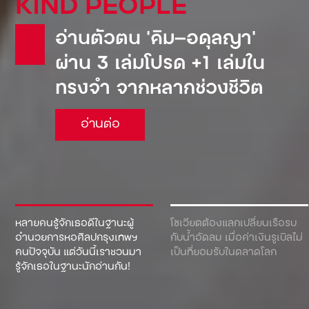
KIND PEOPLE
อ่านตัวตน ‘คิม—อดุลญา’
ผ่าน 3 เล่มโปรด +1 เล่มใน
ทรงจำ จากหลากช่วงชีวิต
อ่านต่อ
หลายคนรู้จักเธอดีในฐานะผู้
โซเวียตต้องแลกเปลี่ยนเรือรบ
อำนวยการหอศิลปกรุงเทพฯ
กับน้ำอัดลม เมื่อค่าเงินรูเบิลไม่
คนปัจจุบัน แต่วันนี้เราชวนมา
เป็นที่ยอมรับในตลาดโลก
รู้จักเธอในฐานะนักอ่านกัน!