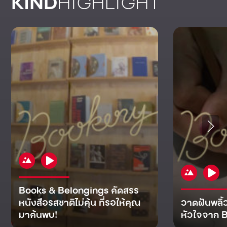
KIND
HIGHLIGHT
Books & Belongings คัดสรร
หนังสือรสชาติไม่คุ้น ที่รอให้คุณ
วาดฝันพลิ้
มาค้นพบ!
หัวใจจาก B
KIND
KIND
KIND
MAN
KIND
NOMICS
WORLD
CULT