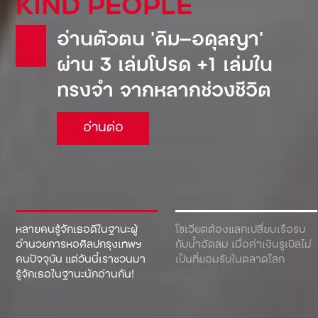
KIND PEOPLE
อ่านตัวตน ‘คิม—อดุลญา’
ผ่าน 3 เล่มโปรด +1 เล่มใน
ทรงจำ จากหลากช่วงชีวิต
อ่านต่อ
หลายคนรู้จักเธอดีในฐานะผู้
โซเวียตต้องแลกเปลี่ยนเรือรบ
อำนวยการหอศิลปกรุงเทพฯ
กับน้ำอัดลม เมื่อค่าเงินรูเบิลไม่
คนปัจจุบัน แต่วันนี้เราชวนมา
เป็นที่ยอมรับในตลาดโลก
รู้จักเธอในฐานะนักอ่านกัน!