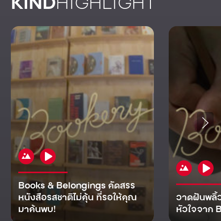
KIND
HIGHLIGHT
Books & Belongings คัดสรร
หนังสือรสชาติไม่คุ้น ที่รอให้คุณ
วาดฝันพลิ้
มาค้นพบ!
หัวใจจาก B
KIND
KIND
KIND
MAN
KIND
NOMICS
WORLD
CULT