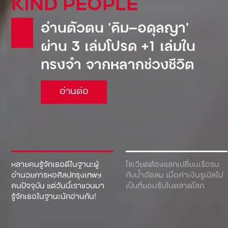
KIND PEOPLE
อ่านตัวตน ‘คิม—อดุลญา’
ผ่าน 3 เล่มโปรด +1 เล่มใน
ทรงจำ จากหลากช่วงชีวิต
อ่านต่อ
หลายคนรู้จักเธอดีในฐานะผู้
โซเวียตต้องแลกเปลี่ยนเรือรบ
อำนวยการหอศิลปกรุงเทพฯ
กับน้ำอัดลม เมื่อค่าเงินรูเบิลไม่
คนปัจจุบัน แต่วันนี้เราชวนมา
เป็นที่ยอมรับในตลาดโลก
รู้จักเธอในฐานะนักอ่านกัน!