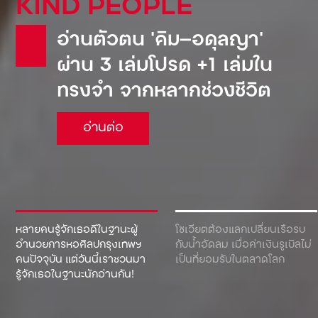
KIND PEOPLE
อ่านตัวตน ‘คิม—อดุลญา’
ผ่าน 3 เล่มโปรด +1 เล่มใน
ทรงจำ จากหลากช่วงชีวิต
อ่านต่อ
หลายคนรู้จักเธอดีในฐานะผู้
โซเวียตต้องแลกเปลี่ยนเรือรบ
อำนวยการหอศิลปกรุงเทพฯ
กับน้ำอัดลม เมื่อค่าเงินรูเบิลไม่
คนปัจจุบัน แต่วันนี้เราชวนมา
เป็นที่ยอมรับในตลาดโลก
รู้จักเธอในฐานะนักอ่านกัน!