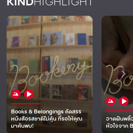
KIND
HIGHLIGHT
Books & Belongings คัดสรร
หนังสือรสชาติไม่คุ้น ที่รอให้คุณ
วาดฝันพลิ้
มาค้นพบ!
หัวใจจาก B
KIND
KIND
KIND
MAN
KIND
NOMICS
WORLD
CULT