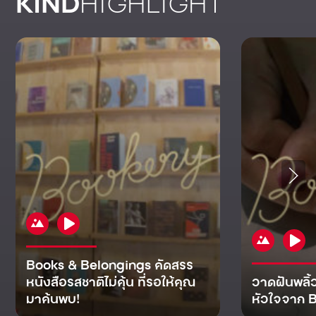
KIND
HIGHLIGHT
Books & Belongings คัดสรร
หนังสือรสชาติไม่คุ้น ที่รอให้คุณ
วาดฝันพลิ้
มาค้นพบ!
หัวใจจาก B
KIND
KIND
KIND
MAN
KIND
NOMICS
WORLD
CULT