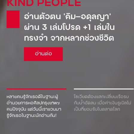
KIND PEOPLE
อ่านตัวตน ‘คิม—อดุลญา’
ผ่าน 3 เล่มโปรด +1 เล่มใน
ทรงจำ จากหลากช่วงชีวิต
อ่านต่อ
หลายคนรู้จักเธอดีในฐานะผู้
โซเวียตต้องแลกเปลี่ยนเรือรบ
อำนวยการหอศิลปกรุงเทพฯ
กับน้ำอัดลม เมื่อค่าเงินรูเบิลไม่
คนปัจจุบัน แต่วันนี้เราชวนมา
เป็นที่ยอมรับในตลาดโลก
รู้จักเธอในฐานะนักอ่านกัน!